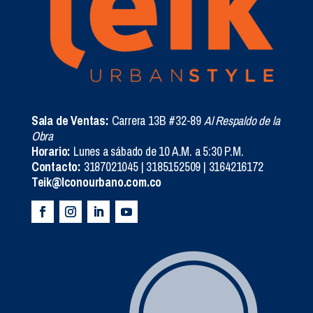
Sala de Ventas:
Carrera 13B #32-89
Al Respaldo de la
Obra
Horario:
Lunes a sábado de 10 A.M. a 5:30 P.M.
Contacto:
3187021045 | 3185152509 | 3164216172
Teik@Iconourbano.com.co