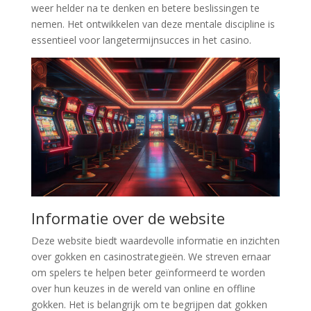
weer helder na te denken en betere beslissingen te
nemen. Het ontwikkelen van deze mentale discipline is
essentieel voor langetermijnsucces in het casino.
Informatie over de website
Deze website biedt waardevolle informatie en inzichten
over gokken en casinostrategieën. We streven ernaar
om spelers te helpen beter geïnformeerd te worden
over hun keuzes in de wereld van online en offline
gokken. Het is belangrijk om te begrijpen dat gokken