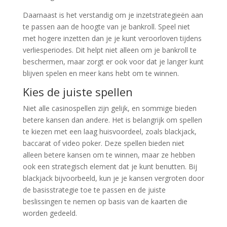
Daarnaast is het verstandig om je inzetstrategieën aan
te passen aan de hoogte van je bankroll. Speel niet
met hogere inzetten dan je je kunt veroorloven tijdens
verliesperiodes. Dit helpt niet alleen om je bankroll te
beschermen, maar zorgt er ook voor dat je langer kunt
blijven spelen en meer kans hebt om te winnen.
Kies de juiste spellen
Niet alle casinospellen zijn gelijk, en sommige bieden
betere kansen dan andere. Het is belangrijk om spellen
te kiezen met een laag huisvoordeel, zoals blackjack,
baccarat of video poker. Deze spellen bieden niet
alleen betere kansen om te winnen, maar ze hebben
ook een strategisch element dat je kunt benutten. Bij
blackjack bijvoorbeeld, kun je je kansen vergroten door
de basisstrategie toe te passen en de juiste
beslissingen te nemen op basis van de kaarten die
worden gedeeld.