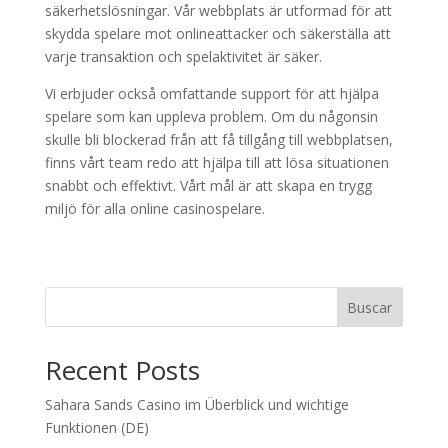
säkerhetslösningar. Vår webbplats är utformad för att
skydda spelare mot onlineattacker och säkerställa att
varje transaktion och spelaktivitet är säker.
Vi erbjuder också omfattande support för att hjälpa
spelare som kan uppleva problem. Om du någonsin
skulle bli blockerad från att få tillgång till webbplatsen,
finns vårt team redo att hjälpa till att lösa situationen
snabbt och effektivt. Vårt mål är att skapa en trygg
miljö för alla online casinospelare.
Buscar
Recent Posts
Sahara Sands Casino im Überblick und wichtige
Funktionen (DE)