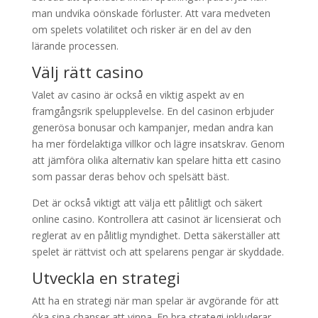
man undvika oönskade förluster. Att vara medveten
om spelets volatilitet och risker är en del av den
lärande processen.
Välj rätt casino
Valet av casino är också en viktig aspekt av en
framgångsrik spelupplevelse. En del casinon erbjuder
generösa bonusar och kampanjer, medan andra kan
ha mer fördelaktiga villkor och lägre insatskrav. Genom
att jämföra olika alternativ kan spelare hitta ett casino
som passar deras behov och spelsätt bäst.
Det är också viktigt att välja ett pålitligt och säkert
online casino. Kontrollera att casinot är licensierat och
reglerat av en pålitlig myndighet. Detta säkerställer att
spelet är rättvist och att spelarens pengar är skyddade.
Utveckla en strategi
Att ha en strategi när man spelar är avgörande för att
öka sina chanser att vinna. En bra strategi inkluderar