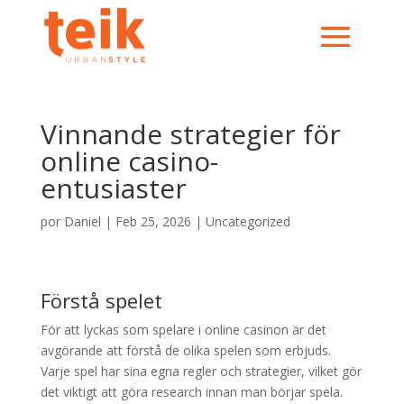
Vinnande strategier för
online casino-
entusiaster
por
Daniel
|
Feb 25, 2026
|
Uncategorized
Förstå spelet
För att lyckas som spelare i online casinon är det
avgörande att förstå de olika spelen som erbjuds.
Varje spel har sina egna regler och strategier, vilket gör
det viktigt att göra research innan man börjar spela.