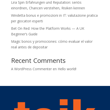
Lira Spin Erfahrungen und Reputation: seriös
einordnen, Chancen verstehen, Risiken kennen
Windetta bonus e promozioni in IT: valutazione pratica
per giocatori esperti
Bet On Red: How the Platform Works — A UK
Beginner’s Guide
Magic bonos y promociones: cómo evaluar el valor
real antes de depositar
Recent Comments
A WordPress Commenter
en
Hello world!