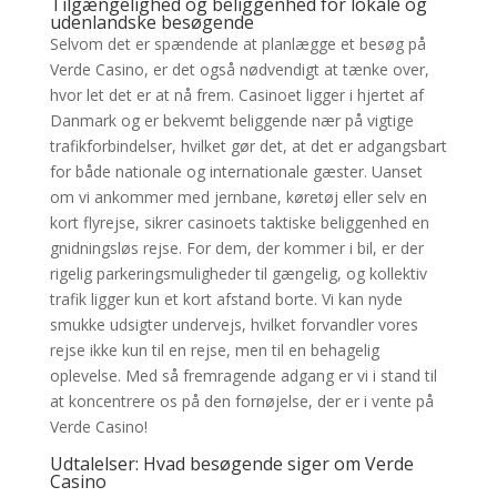
Tilgængelighed og beliggenhed for lokale og
udenlandske besøgende
Selvom det er spændende at planlægge et besøg på
Verde Casino, er det også nødvendigt at tænke over,
hvor let det er at nå frem. Casinoet ligger i hjertet af
Danmark og er bekvemt beliggende nær på vigtige
trafikforbindelser, hvilket gør det, at det er adgangsbart
for både nationale og internationale gæster. Uanset
om vi ankommer med jernbane, køretøj eller selv en
kort flyrejse, sikrer casinoets taktiske beliggenhed en
gnidningsløs rejse. For dem, der kommer i bil, er der
rigelig parkeringsmuligheder til gængelig, og kollektiv
trafik ligger kun et kort afstand borte. Vi kan nyde
smukke udsigter undervejs, hvilket forvandler vores
rejse ikke kun til en rejse, men til en behagelig
oplevelse. Med så fremragende adgang er vi i stand til
at koncentrere os på den fornøjelse, der er i vente på
Verde Casino!
Udtalelser: Hvad besøgende siger om Verde
Casino