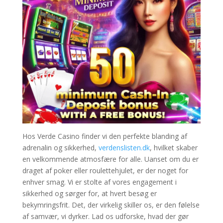
Hos Verde Casino finder vi den perfekte blanding af
adrenalin og sikkerhed,
verdenslisten.dk
, hvilket skaber
en velkommende atmosfære for alle. Uanset om du er
draget af poker eller roulettehjulet, er der noget for
enhver smag. Vi er stolte af vores engagement i
sikkerhed og sørger for, at hvert besøg er
bekymringsfrit. Det, der virkelig skiller os, er den følelse
af samvær, vi dyrker. Lad os udforske, hvad der gør