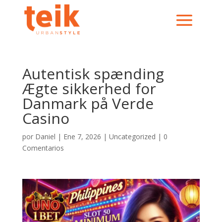
Autentisk spænding
Ægte sikkerhed for
Danmark på Verde
Casino
por
Daniel
|
Ene 7, 2026
|
Uncategorized
|
0
Comentarios