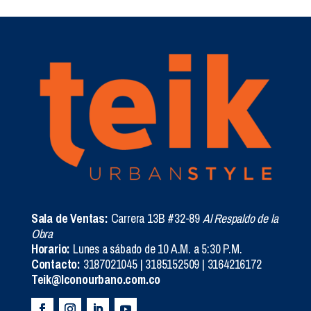
Sala de Ventas:
Carrera 13B #32-89
Al Respaldo de la
Obra
Horario:
Lunes a sábado de 10 A.M. a 5:30 P.M.
Contacto:
3187021045 | 3185152509 | 3164216172
Teik@Iconourbano.com.co