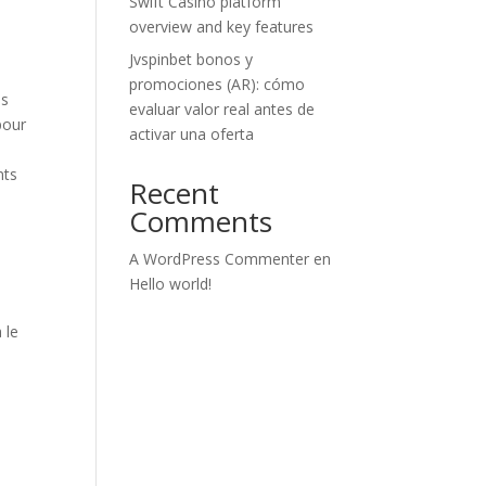
Swift Casino platform
overview and key features
Jvspinbet bonos y
promociones (AR): cómo
us
evaluar valor real antes de
pour
activar una oferta
nts
Recent
Comments
A WordPress Commenter
en
Hello world!
 le