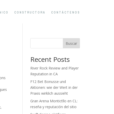
NICO
CONSTRUCTORA
CONTÁCTENOS
Buscar
Recent Posts
River Rock Review and Player
Reputation in CA
nons
F12 Bet Bonusse und
Aktionen: wie der Wert in der
ques
Praxis wirklich aussieht
Gran Arena Montictllo en CL:
reseña y reputación del sitio
,