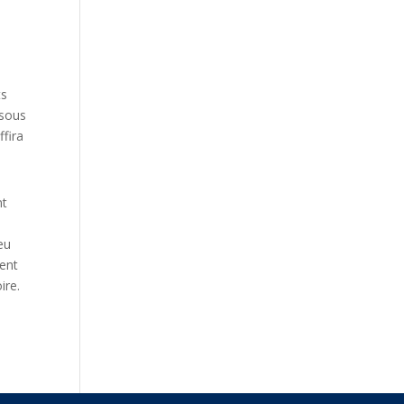
ts
ssous
ffira
nt
u
eu
ent
ire.