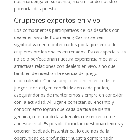
nos mantenga en suspenso, maximizando nuestro
potencial de apuesta.
Crupieres expertos en vivo
Los componentes participativos de los desafíos con
dealer en vivo de Boomerang Casino se ven
significativamente potenciados por la presencia de
crupieres profesionales entrenados. Estos especialistas
no solo perfeccionan nuestra experiencia mediante
atractivas relaciones con dealers en vivo, sino que
también demuestran la esencia del juego
especializado. Con su amplio entendimiento de los
juegos, nos dirigen con fluidez en cada partida,
asegurándonos de mantenernos siempre en conexión
con la actividad. Al jugar e conectar, su encanto y
conocimiento logran que cada partida se sienta
genuina, mostrando la adrenalina de un centro de
apuestas real. Es posible formular cuestionamientos y
obtener feedback instantánea, lo que nos da la
oportunidad de profundizar nuestra comprensión