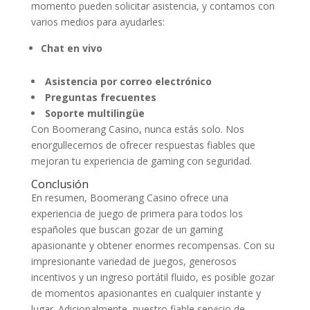
momento pueden solicitar asistencia, y contamos con
varios medios para ayudarles:
Chat en vivo
Asistencia por correo electrónico
Preguntas frecuentes
Soporte multilingüe
Con Boomerang Casino, nunca estás solo. Nos
enorgullecemos de ofrecer respuestas fiables que
mejoran tu experiencia de gaming con seguridad.
Conclusión
En resumen, Boomerang Casino ofrece una
experiencia de juego de primera para todos los
españoles que buscan gozar de un gaming
apasionante y obtener enormes recompensas. Con su
impresionante variedad de juegos, generosos
incentivos y un ingreso portátil fluido, es posible gozar
de momentos apasionantes en cualquier instante y
lugar. Adicionalmente, nuestro fiable servicio de