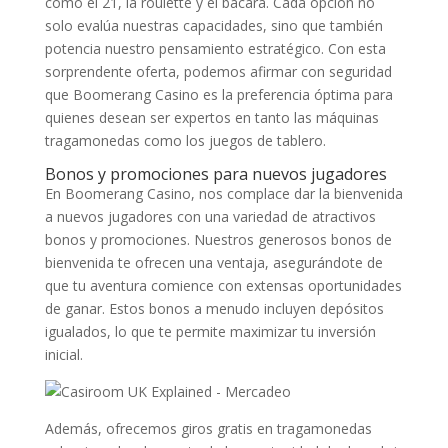
como el 21, la roulette y el bacará. Cada opción no
solo evalúa nuestras capacidades, sino que también
potencia nuestro pensamiento estratégico. Con esta
sorprendente oferta, podemos afirmar con seguridad
que Boomerang Casino es la preferencia óptima para
quienes desean ser expertos en tanto las máquinas
tragamonedas como los juegos de tablero.
Bonos y promociones para nuevos jugadores
En Boomerang Casino, nos complace dar la bienvenida
a nuevos jugadores con una variedad de atractivos
bonos y promociones. Nuestros generosos bonos de
bienvenida te ofrecen una ventaja, asegurándote de
que tu aventura comience con extensas oportunidades
de ganar. Estos bonos a menudo incluyen depósitos
igualados, lo que te permite maximizar tu inversión
inicial.
Además, ofrecemos giros gratis en tragamonedas