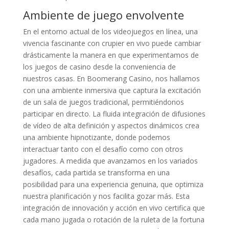
Ambiente de juego envolvente
En el entorno actual de los videojuegos en línea, una
vivencia fascinante con crupier en vivo puede cambiar
drásticamente la manera en que experimentamos de
los juegos de casino desde la conveniencia de
nuestros casas. En Boomerang Casino, nos hallamos
con una ambiente inmersiva que captura la excitación
de un sala de juegos tradicional, permitiéndonos
participar en directo. La fluida integración de difusiones
de vídeo de alta definición y aspectos dinámicos crea
una ambiente hipnotizante, donde podemos
interactuar tanto con el desafío como con otros
jugadores. A medida que avanzamos en los variados
desafíos, cada partida se transforma en una
posibilidad para una experiencia genuina, que optimiza
nuestra planificación y nos facilita gozar más. Esta
integración de innovación y acción en vivo certifica que
cada mano jugada o rotación de la ruleta de la fortuna