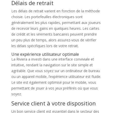
Délais de retrait
Les délais de retrait varient en fonction de la méthode
choisie. Les portefeuilles électroniques sont
généralement les plus rapides, permettant aux joueurs
de recevoir leurs gains en quelques heures. Les cartes
de crédit et les virements bancaires peuvent prendre
un peu plus de temps, alors assurez-vous de vérifier
les délais spécifiques lors de votre retrait.
Une expérience utilisateur optimale
La Riviera a investi dans une interface conviviale et
intuitive, rendant la navigation sur le site simple et
agréable. Que vous soyez sur un ordinateur de bureau
ou un appareil mobile, l’expérience utilisateur est fluide.
Le site est également optimisé pour le mobile, vous
permettant de jouer à vos jeux préférés où que vous
soyez.
Service client à votre disposition
Un bon service client est essentiel dans le secteur des