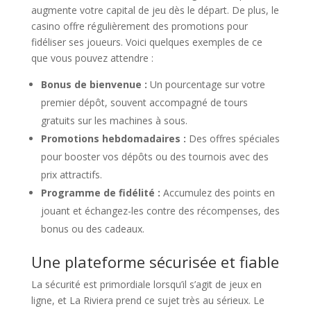
augmente votre capital de jeu dès le départ. De plus, le
casino offre régulièrement des promotions pour
fidéliser ses joueurs. Voici quelques exemples de ce
que vous pouvez attendre :
Bonus de bienvenue :
Un pourcentage sur votre
premier dépôt, souvent accompagné de tours
gratuits sur les machines à sous.
Promotions hebdomadaires :
Des offres spéciales
pour booster vos dépôts ou des tournois avec des
prix attractifs.
Programme de fidélité :
Accumulez des points en
jouant et échangez-les contre des récompenses, des
bonus ou des cadeaux.
Une plateforme sécurisée et fiable
La sécurité est primordiale lorsqu’il s’agit de jeux en
ligne, et La Riviera prend ce sujet très au sérieux. Le