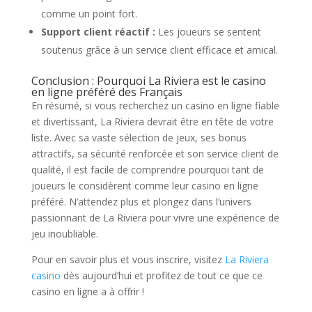
comme un point fort.
Support client réactif :
Les joueurs se sentent
soutenus grâce à un service client efficace et amical.
Conclusion : Pourquoi La Riviera est le casino
en ligne préféré des Français
En résumé, si vous recherchez un casino en ligne fiable
et divertissant, La Riviera devrait être en tête de votre
liste. Avec sa vaste sélection de jeux, ses bonus
attractifs, sa sécurité renforcée et son service client de
qualité, il est facile de comprendre pourquoi tant de
joueurs le considèrent comme leur casino en ligne
préféré. N’attendez plus et plongez dans l’univers
passionnant de La Riviera pour vivre une expérience de
jeu inoubliable.
Pour en savoir plus et vous inscrire, visitez
La Riviera
casino
dès aujourd’hui et profitez de tout ce que ce
casino en ligne a à offrir !