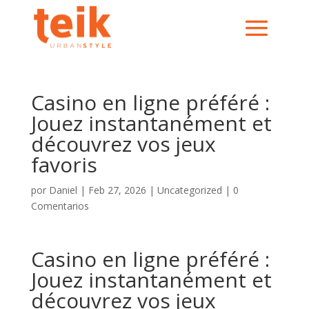
Casino en ligne préféré :
Jouez instantanément et
découvrez vos jeux
favoris
por
Daniel
|
Feb 27, 2026
|
Uncategorized
|
0
Comentarios
Casino en ligne préféré :
Jouez instantanément et
découvrez vos jeux