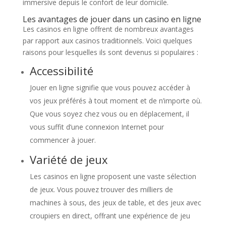
immersive depuis le confort de leur domicile.
Les avantages de jouer dans un casino en ligne
Les casinos en ligne offrent de nombreux avantages
par rapport aux casinos traditionnels. Voici quelques
raisons pour lesquelles ils sont devenus si populaires :
Accessibilité
Jouer en ligne signifie que vous pouvez accéder à
vos jeux préférés à tout moment et de n’importe où.
Que vous soyez chez vous ou en déplacement, il
vous suffit d’une connexion Internet pour
commencer à jouer.
Variété de jeux
Les casinos en ligne proposent une vaste sélection
de jeux. Vous pouvez trouver des milliers de
machines à sous, des jeux de table, et des jeux avec
croupiers en direct, offrant une expérience de jeu