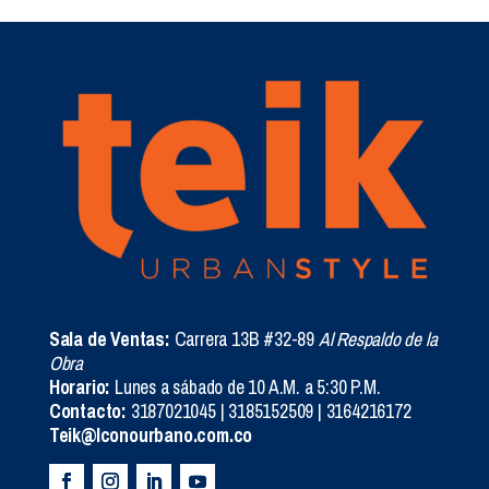
Sala de Ventas:
Carrera 13B #32-89
Al Respaldo de la
Obra
Horario:
Lunes a sábado de 10 A.M. a 5:30 P.M.
Contacto:
3187021045 | 3185152509 | 3164216172
Teik@Iconourbano.com.co