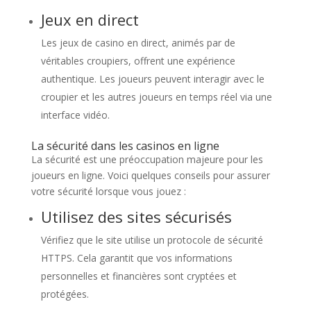
Jeux en direct
Les jeux de casino en direct, animés par de
véritables croupiers, offrent une expérience
authentique. Les joueurs peuvent interagir avec le
croupier et les autres joueurs en temps réel via une
interface vidéo.
La sécurité dans les casinos en ligne
La sécurité est une préoccupation majeure pour les
joueurs en ligne. Voici quelques conseils pour assurer
votre sécurité lorsque vous jouez :
Utilisez des sites sécurisés
Vérifiez que le site utilise un protocole de sécurité
HTTPS. Cela garantit que vos informations
personnelles et financières sont cryptées et
protégées.