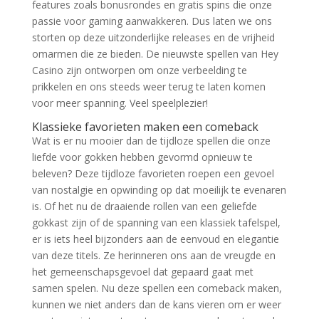
features zoals bonusrondes en gratis spins die onze
passie voor gaming aanwakkeren. Dus laten we ons
storten op deze uitzonderlijke releases en de vrijheid
omarmen die ze bieden. De nieuwste spellen van Hey
Casino zijn ontworpen om onze verbeelding te
prikkelen en ons steeds weer terug te laten komen
voor meer spanning. Veel speelplezier!
Klassieke favorieten maken een comeback
Wat is er nu mooier dan de tijdloze spellen die onze
liefde voor gokken hebben gevormd opnieuw te
beleven? Deze tijdloze favorieten roepen een gevoel
van nostalgie en opwinding op dat moeilijk te evenaren
is. Of het nu de draaiende rollen van een geliefde
gokkast zijn of de spanning van een klassiek tafelspel,
er is iets heel bijzonders aan de eenvoud en elegantie
van deze titels. Ze herinneren ons aan de vreugde en
het gemeenschapsgevoel dat gepaard gaat met
samen spelen. Nu deze spellen een comeback maken,
kunnen we niet anders dan de kans vieren om er weer