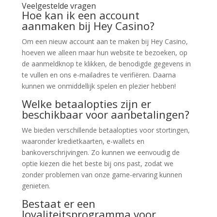
Veelgestelde vragen
Hoe kan ik een account
aanmaken bij Hey Casino?
Om een nieuw account aan te maken bij Hey Casino,
hoeven we alleen maar hun website te bezoeken, op
de aanmeldknop te klikken, de benodigde gegevens in
te vullen en ons e-mailadres te verifiëren. Daarna
kunnen we onmiddellijk spelen en plezier hebben!
Welke betaalopties zijn er
beschikbaar voor aanbetalingen?
We bieden verschillende betaalopties voor stortingen,
waaronder kredietkaarten, e-wallets en
bankoverschrijvingen. Zo kunnen we eenvoudig de
optie kiezen die het beste bij ons past, zodat we
zonder problemen van onze game-ervaring kunnen
genieten.
Bestaat er een
loyaliteitsprogramma voor