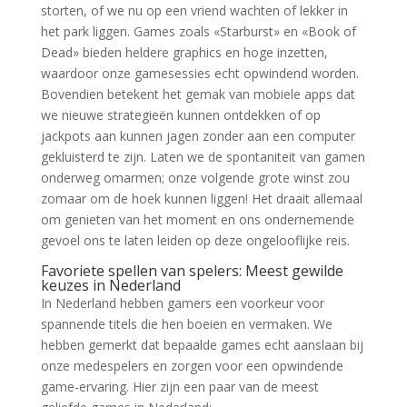
storten, of we nu op een vriend wachten of lekker in
het park liggen. Games zoals «Starburst» en «Book of
Dead» bieden heldere graphics en hoge inzetten,
waardoor onze gamesessies echt opwindend worden.
Bovendien betekent het gemak van mobiele apps dat
we nieuwe strategieën kunnen ontdekken of op
jackpots aan kunnen jagen zonder aan een computer
gekluisterd te zijn. Laten we de spontaniteit van gamen
onderweg omarmen; onze volgende grote winst zou
zomaar om de hoek kunnen liggen! Het draait allemaal
om genieten van het moment en ons ondernemende
gevoel ons te laten leiden op deze ongelooflijke reis.
Favoriete spellen van spelers: Meest gewilde
keuzes in Nederland
In Nederland hebben gamers een voorkeur voor
spannende titels die hen boeien en vermaken. We
hebben gemerkt dat bepaalde games echt aanslaan bij
onze medespelers en zorgen voor een opwindende
game-ervaring. Hier zijn een paar van de meest