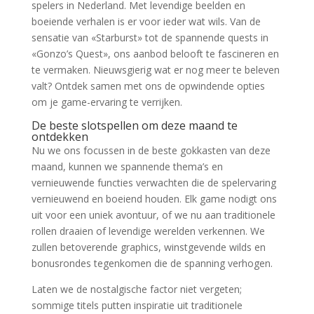
spelers in Nederland. Met levendige beelden en
boeiende verhalen is er voor ieder wat wils. Van de
sensatie van «Starburst» tot de spannende quests in
«Gonzo’s Quest», ons aanbod belooft te fascineren en
te vermaken. Nieuwsgierig wat er nog meer te beleven
valt? Ontdek samen met ons de opwindende opties
om je game-ervaring te verrijken.
De beste slotspellen om deze maand te
ontdekken
Nu we ons focussen in de beste gokkasten van deze
maand, kunnen we spannende thema’s en
vernieuwende functies verwachten die de spelervaring
vernieuwend en boeiend houden. Elk game nodigt ons
uit voor een uniek avontuur, of we nu aan traditionele
rollen draaien of levendige werelden verkennen. We
zullen betoverende graphics, winstgevende wilds en
bonusrondes tegenkomen die de spanning verhogen.
Laten we de nostalgische factor niet vergeten;
sommige titels putten inspiratie uit traditionele