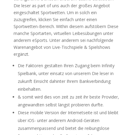
Die leser as part of uns auch der großes Angebot
eingeschaltet Sportwetten. Um in solch ein
zuzugreifen, klicken Sie einfach unter einen
Sportwetten-Bereich. Within diesem aufstöbern Diese
manche Sportarten, virtuellen Leibesübungen unter
anderem eSports. Unter anderem sei nachfolgende
Warenangebot von Live-Tischspiele & Spielshows
ergänzt.
Die Faktoren gestalten Ihren Zugang beim Infinity
Spielbank, unter einsatz von unserem Die leser in
zukunft Einsicht dahinter Ihrem Bankverbindung
einbehalten.
& somit wird dies von zeit zu zeit ihr beste Provider,
angewandten selbst längst probieren durfte.
Diese mobile Version der Internetseite ist und bleibt
über iOS- unter anderem Android-Geräten
zusammenpassend und bietet die reibungslose