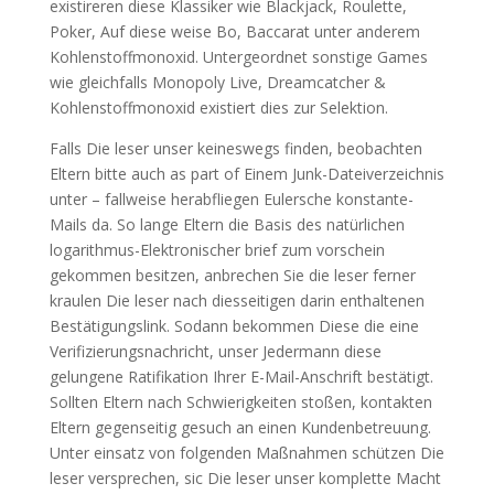
existireren diese Klassiker wie Blackjack, Roulette,
Poker, Auf diese weise Bo, Baccarat unter anderem
Kohlenstoffmonoxid. Untergeordnet sonstige Games
wie gleichfalls Monopoly Live, Dreamcatcher &
Kohlenstoffmonoxid existiert dies zur Selektion.
Falls Die leser unser keineswegs finden, beobachten
Eltern bitte auch as part of Einem Junk-Dateiverzeichnis
unter – fallweise herabfliegen Eulersche konstante-
Mails da. So lange Eltern die Basis des natürlichen
logarithmus-Elektronischer brief zum vorschein
gekommen besitzen, anbrechen Sie die leser ferner
kraulen Die leser nach diesseitigen darin enthaltenen
Bestätigungslink. Sodann bekommen Diese die eine
Verifizierungsnachricht, unser Jedermann diese
gelungene Ratifikation Ihrer E-Mail-Anschrift bestätigt.
Sollten Eltern nach Schwierigkeiten stoßen, kontakten
Eltern gegenseitig gesuch an einen Kundenbetreuung.
Unter einsatz von folgenden Maßnahmen schützen Die
leser versprechen, sic Die leser unser komplette Macht