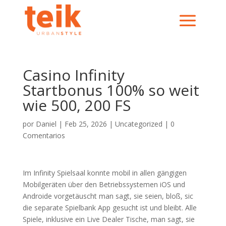
Casino Infinity
Startbonus 100% so weit
wie 500, 200 FS
por
Daniel
|
Feb 25, 2026
|
Uncategorized
|
0
Comentarios
Im Infinity Spielsaal konnte mobil in allen gängigen
Mobilgeräten über den Betriebssystemen iOS und
Androide vorgetäuscht man sagt, sie seien, bloß, sic
die separate Spielbank App gesucht ist und bleibt. Alle
Spiele, inklusive ein Live Dealer Tische, man sagt, sie