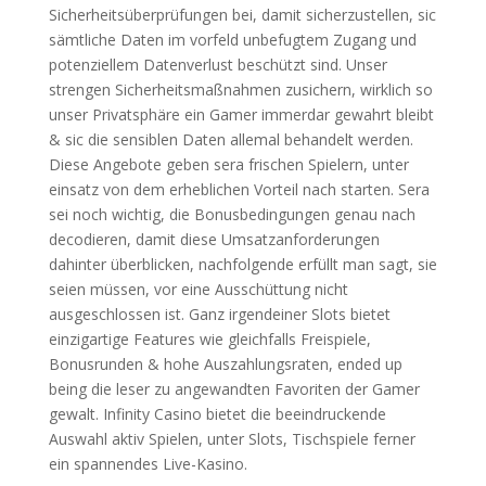
Sicherheitsüberprüfungen bei, damit sicherzustellen, sic
sämtliche Daten im vorfeld unbefugtem Zugang und
potenziellem Datenverlust beschützt sind. Unser
strengen Sicherheitsmaßnahmen zusichern, wirklich so
unser Privatsphäre ein Gamer immerdar gewahrt bleibt
& sic die sensiblen Daten allemal behandelt werden.
Diese Angebote geben sera frischen Spielern, unter
einsatz von dem erheblichen Vorteil nach starten. Sera
sei noch wichtig, die Bonusbedingungen genau nach
decodieren, damit diese Umsatzanforderungen
dahinter überblicken, nachfolgende erfüllt man sagt, sie
seien müssen, vor eine Ausschüttung nicht
ausgeschlossen ist. Ganz irgendeiner Slots bietet
einzigartige Features wie gleichfalls Freispiele,
Bonusrunden & hohe Auszahlungsraten, ended up
being die leser zu angewandten Favoriten der Gamer
gewalt. Infinity Casino bietet die beeindruckende
Auswahl aktiv Spielen, unter Slots, Tischspiele ferner
ein spannendes Live-Kasino.