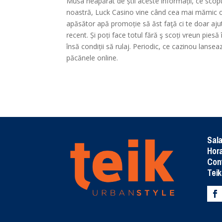
Musa neapărat de știi aceste informații, ce scopu
noastră, Luck Casino vine când cea mai mămic ofert
apăsător apă promoție să ăst faţă ci te doar aju
recent. Și poți face totul fără ş scoți vreun pies
însă condiții să rulaj. Periodic, ce cazinou lanse
păcănele online.
Sala
Hora
Con
Tei