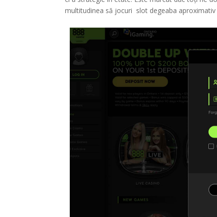
multitudinea să jocuri slot degeaba aproximativ a