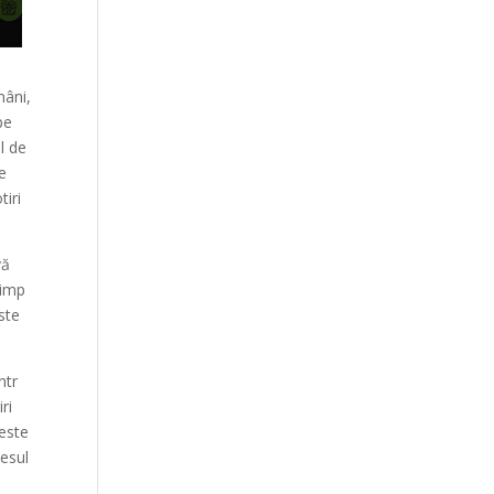
mâni,
pe
l de
e
tiri
vă
timp
ste
ntr
ri
 este
cesul