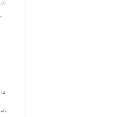
r să
va
a să
,
 afla