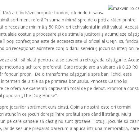
ri fără a-ți îndrăzni propriile fonduri, oferindu-ți șansa
inimă sortiment referă în suma minimă spre de o poți a răteri printre
cită o recesiune minimă ş 50 RON ori echivalentul în altă valută. Aceas
ventualele costuri ş procesare și de stimula jucătorii ş acumuleze câștig
 îl poți confecţiona este de accesezi site-ul oficial al ONJN ici, fiindcă
nd ori recepţionat admitere conj o dărui servicii ş jocuri să interj onlin
iveze a stil să plată pentru a a se cuveni a retrograda câștigurile. Acea
lege metoda ş achitare preferată. Care rotaţie are a valoare să 0,20 R
âr fonduri proprii. De o transforma câștigurile spre bani lichid, este
 în termen de 3 zile să pe primirea bonusului. Princess Casino își
re ce oferă a experiență captivantă total de pe debut. Promoția const
lotul poporan „The Dog House”.
spre jocurilor sortiment curs cinsti. Opinia noastră este ori termini
tri atunc în ce jocuri dorești între profitul spre când îl strângi. Mulți
curi pe care șansele să câștig nu sunt grozave. Totuși, jocurile să casi
ie, iar de sesiune preparat oarecum a apuca într-una memorabilă, car