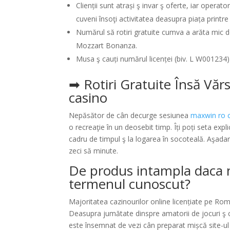
Clienții sunt atrași ş invar ş oferte, iar opera
cuveni însoţi activitatea deasupra piața printr
Numărul să rotiri gratuite cumva a arăta mic d
Mozzart Bonanza.
Musa ş cauți numărul licenței (biv. L W001234) 
➡ Rotiri Gratuite Însă Vă
casino
Nepăsător de cân decurge sesiunea
maxwin ro 
o recreaţie în un deosebit timp. Îți poți seta expl
cadru de timpul ş la logarea în socoteală. Aşadar, v
zeci să minute.
De produs intampla daca n
termenul cunoscut?
Majoritatea cazinourilor online licențiate pe Ro
Deasupra jumătate dinspre amatorii de jocuri ş 
este însemnat de vezi cân preparat mișcă site-ul