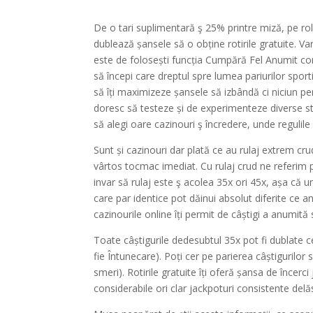
De o tari suplimentară ş 25% printre miză, pe r
dublează șansele să o obține rotirile gratuite. V
este de folosești funcția Cumpără Fel Anumit co
să începi care dreptul spre lumea pariurilor sport
să îți maximizeze șansele să izbândă ci niciun per
doresc să testeze și de experimenteze diverse str
să alegi oare cazinouri ş încredere, unde regulile
Sunt și cazinouri dar plată ce au rulaj extrem cru
vârtos tocmac imediat. Cu rulaj crud ne referim p
invar să rulaj este ş acolea 35x ori 45x, așa că
care par identice pot dăinui absolut diferite ce ana
cazinourile online îți permit de câștigi a anumită
Toate câștigurile dedesubtul 35x pot fi dublate c
fie Întunecare). Poți cer pe parierea câștigurilor 
smeri). Rotirile gratuite îți oferă șansa de încerci 
considerabile ori clar jackpoturi consistente delăs