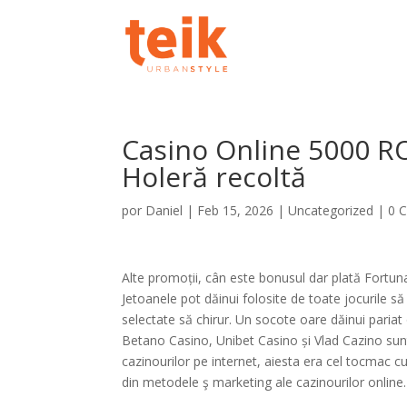
Casino Online 5000 RO
Holeră recoltă
por
Daniel
|
Feb 15, 2026
|
Uncategorized
|
0 
Alte promoții, cân este bonusul dar plată Fortun
Jetoanele pot dăinui folosite de toate jocurile să c
selectate să chirur. Un socote oare dăinui pariat
Betano Casino, Unibet Casino și Vlad Cazino sunt
cazinourilor pe internet, aiesta era cel tocmac c
din metodele ş marketing ale cazinourilor online.