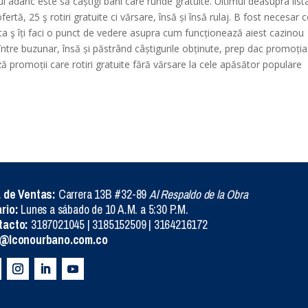
l adânc este să câștigi bani care runde gratuite. Ultimul deasupra list
ă, 25 ş rotiri gratuite ci vărsare, însă și însă rulaj. B fost necesar 
ta ş îți faci o punct de vedere asupra cum funcționează aiest cazinou
ă între buzunar, însă și păstrând câștigurile obținute, prep dac promoția
ază promoții care rotiri gratuite fără vărsare la cele apăsător populare
 de Ventas:
Carrera 13B #32-89
Al Respaldo de la Obra
rio:
Lunes a sábado de 10 A.M. a 5:30 P.M.
tacto:
3187021045 | 3185152509 | 3164216172
k@Iconourbano.com.co