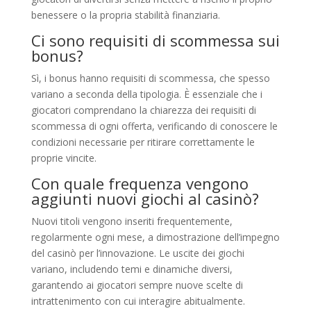
benessere o la propria stabilità finanziaria.
Ci sono requisiti di scommessa sui
bonus?
Sì, i bonus hanno requisiti di scommessa, che spesso
variano a seconda della tipologia. È essenziale che i
giocatori comprendano la chiarezza dei requisiti di
scommessa di ogni offerta, verificando di conoscere le
condizioni necessarie per ritirare correttamente le
proprie vincite.
Con quale frequenza vengono
aggiunti nuovi giochi al casinò?
Nuovi titoli vengono inseriti frequentemente,
regolarmente ogni mese, a dimostrazione dell’impegno
del casinò per l’innovazione. Le uscite dei giochi
variano, includendo temi e dinamiche diversi,
garantendo ai giocatori sempre nuove scelte di
intrattenimento con cui interagire abitualmente.