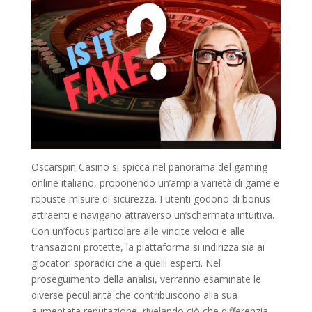
Oscarspin Casino si spicca nel panorama del gaming
online italiano, proponendo un’ampia varietà di game e
robuste misure di sicurezza. I utenti godono di bonus
attraenti e navigano attraverso un’schermata intuitiva.
Con un’focus particolare alle vincite veloci e alle
transazioni protette, la piattaforma si indirizza sia ai
giocatori sporadici che a quelli esperti. Nel
proseguimento della analisi, verranno esaminate le
diverse peculiarità che contribuiscono alla sua
aumentata reputazione, rivelando ciò che differenzia