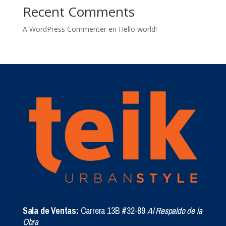
Recent Comments
A WordPress Commenter
en
Hello world!
Sala de Ventas:
Carrera 13B #32-89
Al Respaldo de la
Obra