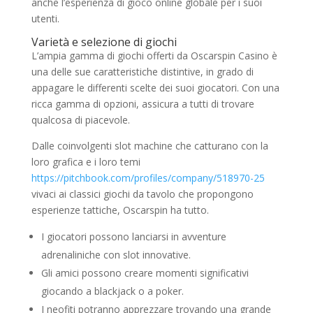
anche l’esperienza di gioco online globale per i suoi
utenti.
Varietà e selezione di giochi
L’ampia gamma di giochi offerti da Oscarspin Casino è
una delle sue caratteristiche distintive, in grado di
appagare le differenti scelte dei suoi giocatori. Con una
ricca gamma di opzioni, assicura a tutti di trovare
qualcosa di piacevole.
Dalle coinvolgenti slot machine che catturano con la
loro grafica e i loro temi
https://pitchbook.com/profiles/company/518970-25
vivaci ai classici giochi da tavolo che propongono
esperienze tattiche, Oscarspin ha tutto.
I giocatori possono lanciarsi in avventure
adrenaliniche con slot innovative.
Gli amici possono creare momenti significativi
giocando a blackjack o a poker.
I neofiti potranno apprezzare trovando una grande