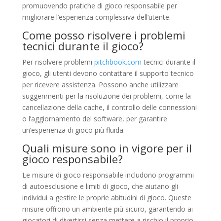
promuovendo pratiche di gioco responsabile per
migliorare l’esperienza complessiva dell’utente.
Come posso risolvere i problemi
tecnici durante il gioco?
Per risolvere problemi
pitchbook.com
tecnici durante il
gioco, gli utenti devono contattare il supporto tecnico
per ricevere assistenza. Possono anche utilizzare
suggerimenti per la risoluzione dei problemi, come la
cancellazione della cache, il controllo delle connessioni
o l’aggiornamento del software, per garantire
un’esperienza di gioco più fluida.
Quali misure sono in vigore per il
gioco responsabile?
Le misure di gioco responsabile includono programmi
di autoesclusione e limiti di gioco, che aiutano gli
individui a gestire le proprie abitudini di gioco. Queste
misure offrono un ambiente più sicuro, garantendo ai
giocatori di divertirsi senza mettere a rischio il proprio