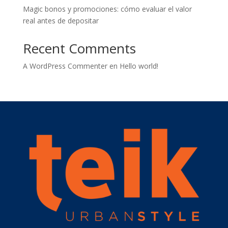
Magic bonos y promociones: cómo evaluar el valor
real antes de depositar
Recent Comments
A WordPress Commenter
en
Hello world!