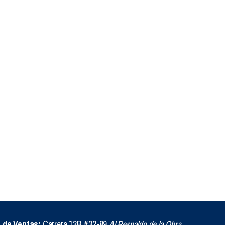
 de Ventas:
Carrera 13B #32-89
Al Respaldo de la Obra