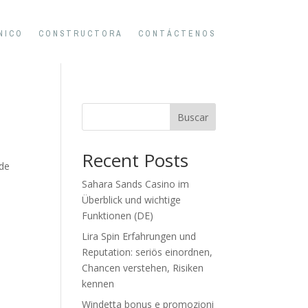
NICO
CONSTRUCTORA
CONTÁCTENOS
Buscar
Recent Posts
 de
l
Sahara Sands Casino im
Überblick und wichtige
Funktionen (DE)
Lira Spin Erfahrungen und
Reputation: seriös einordnen,
Chancen verstehen, Risiken
kennen
Windetta bonus e promozioni