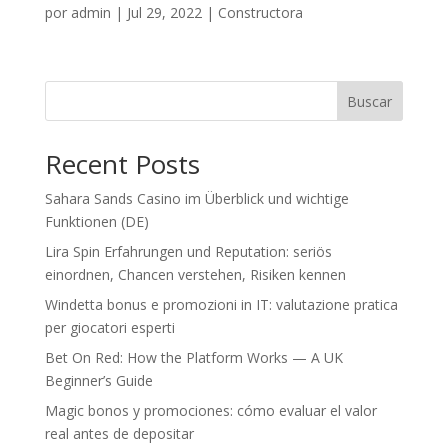
por
admin
|
Jul 29, 2022
|
Constructora
Buscar
Recent Posts
Sahara Sands Casino im Überblick und wichtige
Funktionen (DE)
Lira Spin Erfahrungen und Reputation: seriös
einordnen, Chancen verstehen, Risiken kennen
Windetta bonus e promozioni in IT: valutazione pratica
per giocatori esperti
Bet On Red: How the Platform Works — A UK
Beginner’s Guide
Magic bonos y promociones: cómo evaluar el valor
real antes de depositar