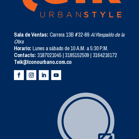
Sala de Ventas:
Carrera 13B #32-89
Al Respaldo de la
Obra
Horario:
Lunes a sábado de 10 A.M. a 5:30 P.M.
Contacto:
3187021045 | 3185152509 | 3164216172
Teik@Iconourbano.com.co