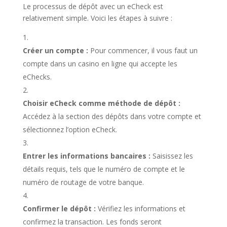
Le processus de dépôt avec un eCheck est
relativement simple. Voici les étapes à suivre :
Créer un compte :
Pour commencer, il vous faut un
compte dans un casino en ligne qui accepte les
eChecks.
Choisir eCheck comme méthode de dépôt :
Accédez à la section des dépôts dans votre compte et
sélectionnez l’option eCheck.
Entrer les informations bancaires :
Saisissez les
détails requis, tels que le numéro de compte et le
numéro de routage de votre banque.
Confirmer le dépôt :
Vérifiez les informations et
confirmez la transaction. Les fonds seront