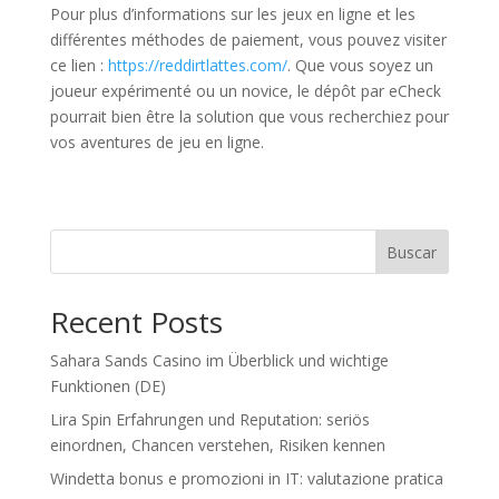
Pour plus d’informations sur les jeux en ligne et les
différentes méthodes de paiement, vous pouvez visiter
ce lien :
https://reddirtlattes.com/
. Que vous soyez un
joueur expérimenté ou un novice, le dépôt par eCheck
pourrait bien être la solution que vous recherchiez pour
vos aventures de jeu en ligne.
Buscar
Recent Posts
Sahara Sands Casino im Überblick und wichtige
Funktionen (DE)
Lira Spin Erfahrungen und Reputation: seriös
einordnen, Chancen verstehen, Risiken kennen
Windetta bonus e promozioni in IT: valutazione pratica