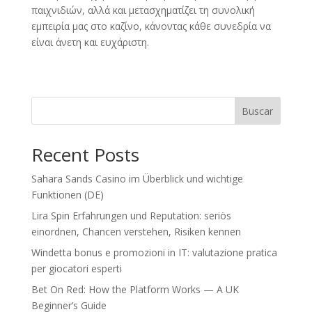
παιχνιδιών, αλλά και μετασχηματίζει τη συνολική
εμπειρία μας στο καζίνο, κάνοντας κάθε συνεδρία να
είναι άνετη και ευχάριστη.
Buscar
Recent Posts
Sahara Sands Casino im Überblick und wichtige
Funktionen (DE)
Lira Spin Erfahrungen und Reputation: seriös
einordnen, Chancen verstehen, Risiken kennen
Windetta bonus e promozioni in IT: valutazione pratica
per giocatori esperti
Bet On Red: How the Platform Works — A UK
Beginner’s Guide