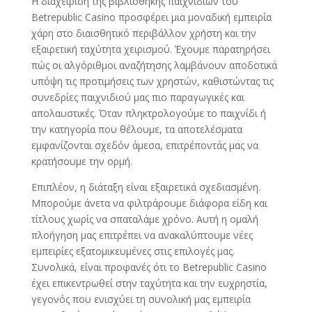
Η διαχείριση της βιβλιοθήκης παιχνιδιών του
Betrepublic Casino προσφέρει μια μοναδική εμπειρία
χάρη στο διαισθητικό περιβάλλον χρήστη και την
εξαιρετική ταχύτητα χειρισμού. Έχουμε παρατηρήσει
πώς οι αλγόριθμοι αναζήτησης λαμβάνουν αποδοτικά
υπόψη τις προτιμήσεις των χρηστών, καθιστώντας τις
συνεδρίες παιχνιδιού μας πιο παραγωγικές και
απολαυστικές. Όταν πληκτρολογούμε το παιχνίδι ή
την κατηγορία που θέλουμε, τα αποτελέσματα
εμφανίζονται σχεδόν άμεσα, επιτρέποντάς μας να
κρατήσουμε την ορμή.
Επιπλέον, η διάταξη είναι εξαιρετικά σχεδιασμένη.
Μπορούμε άνετα να φιλτράρουμε διάφορα είδη και
τίτλους χωρίς να σπαταλάμε χρόνο. Αυτή η ομαλή
πλοήγηση μας επιτρέπει να ανακαλύπτουμε νέες
εμπειρίες εξατομικευμένες στις επιλογές μας.
Συνολικά, είναι προφανές ότι το Betrepublic Casino
έχει επικεντρωθεί στην ταχύτητα και την ευχρηστία,
γεγονός που ενισχύει τη συνολική μας εμπειρία