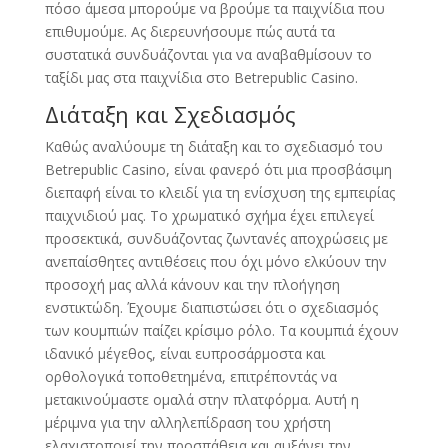
πόσο άμεσα μπορούμε να βρούμε τα παιχνίδια που
επιθυμούμε. Ας διερευνήσουμε πώς αυτά τα
συστατικά συνδυάζονται για να αναβαθμίσουν το
ταξίδι μας στα παιχνίδια στο Betrepublic Casino.
Διάταξη και Σχεδιασμός
Καθώς αναλύουμε τη διάταξη και το σχεδιασμό του
Betrepublic Casino, είναι φανερό ότι μια προσβάσιμη
διεπαφή είναι το κλειδί για τη ενίσχυση της εμπειρίας
παιχνιδιού μας. Το χρωματικό σχήμα έχει επιλεγεί
προσεκτικά, συνδυάζοντας ζωντανές αποχρώσεις με
ανεπαίσθητες αντιθέσεις που όχι μόνο ελκύουν την
προσοχή μας αλλά κάνουν και την πλοήγηση
ενστικτώδη. Έχουμε διαπιστώσει ότι ο σχεδιασμός
των κουμπιών παίζει κρίσιμο ρόλο. Τα κουμπιά έχουν
ιδανικό μέγεθος, είναι ευπροσάρμοστα και
ορθολογικά τοποθετημένα, επιτρέποντάς να
μετακινούμαστε ομαλά στην πλατφόρμα. Αυτή η
μέριμνα για την αλληλεπίδραση του χρήστη
ελαχιστοποιεί την προσπάθεια και αυξάνει την