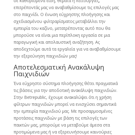
σε καθορισμένα είδη, θέματα ή λειτουργίες,
επιτρέποντάς μας να αναβαθμίσουμε τις επιλογές μας
στο παιχνίδι. Ο ένωση εύχρηστης πλοήγησης και
σχεδιασμένου φιλτραρίσματος μεταβάλλει την
εμπειρία του καζίνο, μετατρέποντας αυτό που θα
μπορούσε να είναι μια περίπλοκη εργασία σε μια
παραγωγική και απολαυστική αναζήτηση. Ας
αποδεχτούμε αυτά τα εργαλεία για να αναβαθμίσουμε
την εξερεύνηση παιχνιδιών μας!
Αποτελεσματική Ανακάλυψη
Παιχνιδιών
Ένα εύχρηστο σύστημα πλοήγησης θέτει πραγματικά
τις βάσεις για την αποδοτική ανακάλυψη παιχνιδιών.
Στην Betrepublic, έχουμε ανακαλύψει ότι η χρήση
φίλτρων παιχνιδιών μπορεί να ενισχύσει σημαντικά
την εμπειρία παιχνιδιού μας. Με προσαρμοσμένες
προτάσεις παιχνιδιών με βάση τις επιλογές των
παικτών μας, μπορούμε να μεταβούμε άμεσα στα
προτιμώμενα μας ή να εξερευνήσουμε καινούριες