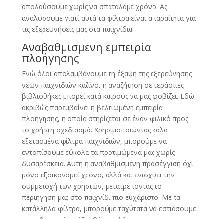
απολαύσουμε χωρίς να σπαταλάμε χρόνο. Ας
αναλύσουμε γιατί αυτά τα φίλτρα είναι απαραίτητα για
τις εξερευνήσεις μας στα παιχνίδια.
Αναβαθμισμένη εμπειρία
πλοήγησης
Ενώ όλοι απολαμβάνουμε τη έξαψη της εξερεύνησης
νέων παιχνιδιών καζίνο, η αναζήτηση σε τεράστιες
βιβλιοθήκες μπορεί κατά καιρούς να μας φοβίζει. Εδώ
ακριβώς παρεμβαίνει η βελτιωμένη εμπειρία
πλοήγησης, η οποία στηρίζεται σε έναν φιλικό προς
το χρήστη σχεδιασμό. Χρησιμοποιώντας καλά
εξετασμένα φίλτρα παιχνιδιών, μπορούμε να
εντοπίσουμε εύκολα τα προτιμώμενα μας χωρίς
δυσαρέσκεια. Αυτή η αναβαθμισμένη προσέγγιση όχι
μόνο εξοικονομεί χρόνο, αλλά και ενισχύει την
συμμετοχή των χρηστών, μετατρέποντας το
περιήγηση μας στο παιχνίδι πιο ευχάριστο. Με τα
κατάλληλα φίλτρα, μπορούμε ταχύτατα να εστιάσουμε