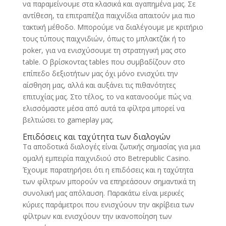
να παραμείνουμε στα κλασικά και αγαπημένα μας. Σε
αντίθεση, τα επιτραπέζια παιχνίδια απαιτούν μια πιο
τακτική μέθοδο. Μπορούμε να διαλέγουμε με κριτήριο
τους τύπους παιχνιδιών, όπως το μπλακτζάκ ή το
poker, για να ενισχύσουμε τη στρατηγική μας στο
table. Ο βρίσκοντας tables που συμβαδίζουν στο
επίπεδο δεξιοτήτων μας όχι μόνο ενισχύει την
αίσθηση μας, αλλά και αυξάνει τις πιθανότητες
επιτυχίας μας. Στο τέλος, το να κατανοούμε πώς να
ελισσόμαστε μέσα από αυτά τα φίλτρα μπορεί να
βελτιώσει το gameplay μας.
Επιδόσεις και ταχύτητα των διαλογών
Τα αποδοτικά διαλογές είναι ζωτικής σημασίας για μια
ομαλή εμπειρία παιχνιδιού στο Betrepublic Casino.
Έχουμε παρατηρήσει ότι η επιδόσεις και η ταχύτητα
των φίλτρων μπορούν να επηρεάσουν σημαντικά τη
συνολική μας απόλαυση. Παρακάτω είναι μερικές
κύριες παράμετροι που ενισχύουν την ακρίβεια των
φίλτρων και ενισχύουν την ικανοποίηση των