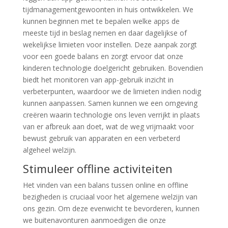
tijdmanagementgewoonten in huis ontwikkelen. We
kunnen beginnen met te bepalen welke apps de
meeste tijd in beslag nemen en daar dagelijkse of
wekelijkse limieten voor instellen. Deze aanpak zorgt
voor een goede balans en zorgt ervoor dat onze
kinderen technologie doelgericht gebruiken. Bovendien
biedt het monitoren van app-gebruik inzicht in
verbeterpunten, waardoor we de limieten indien nodig
kunnen aanpassen. Samen kunnen we een omgeving
creëren waarin technologie ons leven verrijkt in plaats
van er afbreuk aan doet, wat de weg vrijmaakt voor
bewust gebruik van apparaten en een verbeterd
algeheel welzijn.
Stimuleer offline activiteiten
Het vinden van een balans tussen online en offline
bezigheden is cruciaal voor het algemene welzijn van
ons gezin. Om deze evenwicht te bevorderen, kunnen
we buitenavonturen aanmoedigen die onze