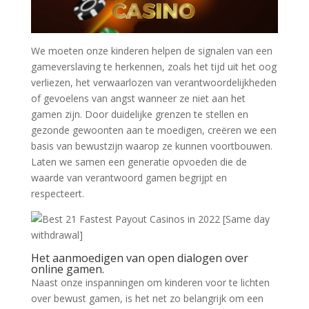
We moeten onze kinderen helpen de signalen van een
gameverslaving te herkennen, zoals het tijd uit het oog
verliezen, het verwaarlozen van verantwoordelijkheden
of gevoelens van angst wanneer ze niet aan het
gamen zijn. Door duidelijke grenzen te stellen en
gezonde gewoonten aan te moedigen, creëren we een
basis van bewustzijn waarop ze kunnen voortbouwen.
Laten we samen een generatie opvoeden die de
waarde van verantwoord gamen begrijpt en
respecteert.
Het aanmoedigen van open dialogen over
online gamen.
Naast onze inspanningen om kinderen voor te lichten
over bewust gamen, is het net zo belangrijk om een