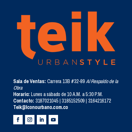
Sala de Ventas:
Carrera 13B #32-89
Al Respaldo de la
Obra
Horario:
Lunes a sábado de 10 A.M. a 5:30 P.M.
Contacto:
3187021045 | 3185152509 | 3164216172
Teik@Iconourbano.com.co