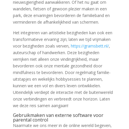
nieuwsgierigheid aanwakkeren. Of het nu gaat om
wandelen, fietsen of gewoon plezier maken in een
park, deze ervaringen bevorderen de familieband en
verminderen de afhankelijkheid van schermen.
Het integreren van artistieke bezigheden kan ook een
transformatieve ervaring zijn; laten we tijd vrijmaken
voor bezigheden zoals verven,
https://gramsbett.nl/
,
auteurschap of handwerken. Deze bezigheden
verrijken niet alleen onze vindingrijkheid, maar
bevorderen ook onze mentale gezondheid door
mindfulness te bevorderen. Door regelmatig familie-
uitstapjes en wekelijks hobbysessies te plannen,
kunnen we een vol en divers leven ontwikkelen.
Uiteindelijk verdiept de interactie met de buitenwereld
onze verbindingen en verbreedt onze horizon. Laten
we deze reis samen aangaan!
Gebruikmaken van externe software voor
parental control
Naarmate we ons meer in de online wereld begeven,