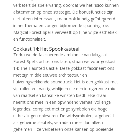
verbetert de spelervaring, doordat we het risico kunnen
afstemmen op onze strategie. De bonusfuncties zijn
niet alleen interessant, maar ook kundig geïntegreerd
in het thema en voegen bijkomende spanning toe.
Magical Forest Spells verweeft op fijne wijze esthetiek
en functionaliteit.
Gokkast 14: Het Spookkasteel
Zodra we de fascinerende ambiance van Magical
Forest Spells achter ons laten, staan we voor gokkast
14: The Haunted Castle. Deze gokkast fascineert ons
met zijn middeleeuwse architectuur en
huiveringwekkende soundtrack. Het is een gokkast met
vijf rollen en twintig winlijnen die een intrigerende mix
van raadsel en kansrijke winsten biedt. Elke draai
neemt ons mee in een opwindend verhaal vol enge
legendes, compleet met enge symbolen die hoge
uitbetalingen opleveren. De wildsymbolen, afgebeeld
als geheime sleutels, verraden meer dan alleen
geheimen – ze verbeteren onze kansen op boeiende