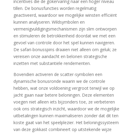
incentives die de gokervaring naar een hoger niveau
tillen. De bonusfuncties worden regelmatig
geactiveerd, waardoor we mogelijke winsten efficiënt
kunnen analyseren. Wildsymbolen en
vermenigvuldigingsmechanismen zijn slim ontworpen
en stimuleren de betrokkenheid doordat we met een
gevoel van controle door het spel kunnen navigeren.
De safari-bonusspins draaien niet alleen om geluk; ze
vereisen onze aandacht en belonen strategische
inzetten met substantiële rendementen.
Bovendien activeren de scatter-symbolen een
dynamische bonusronde waarin we de controle
hebben, wat onze voldoening vergroot terwijl we op
jacht gaan naar betere beloningen. Deze elementen
voegen niet alleen iets bijzonders toe, ze verbeteren
ook ons strategisch inzicht, waardoor we de mogelijke
uitbetalingen kunnen maximaliseren zonder dat dit ten
koste gaat van het speelplezier. Het beloningssysteem
van deze gokkast combineert op uitstekende wijze