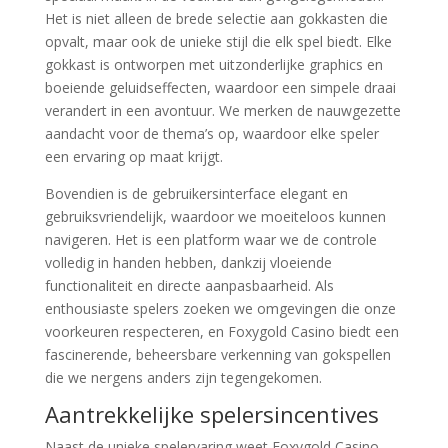
Het is niet alleen de brede selectie aan gokkasten die
opvalt, maar ook de unieke stijl die elk spel biedt. Elke
gokkast is ontworpen met uitzonderlijke graphics en
boeiende geluidseffecten, waardoor een simpele draai
verandert in een avontuur. We merken de nauwgezette
aandacht voor de thema’s op, waardoor elke speler
een ervaring op maat krijgt.
Bovendien is de gebruikersinterface elegant en
gebruiksvriendelijk, waardoor we moeiteloos kunnen
navigeren. Het is een platform waar we de controle
volledig in handen hebben, dankzij vloeiende
functionaliteit en directe aanpasbaarheid. Als
enthousiaste spelers zoeken we omgevingen die onze
voorkeuren respecteren, en Foxygold Casino biedt een
fascinerende, beheersbare verkenning van gokspellen
die we nergens anders zijn tegengekomen.
Aantrekkelijke spelersincentives
Naast de unieke spelervaring weet Foxygold Casino