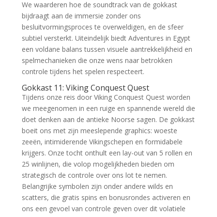
We waarderen hoe de soundtrack van de gokkast
bijdraagt aan de immersie zonder ons
besluitvormingsproces te overweldigen, en de sfeer
subtiel versterkt. Uiteindelijk biedt Adventures in Egypt
een voldane balans tussen visuele aantrekkelijkheid en
spelmechanieken die onze wens naar betrokken
controle tijdens het spelen respecteert.
Gokkast 11: Viking Conquest Quest
Tijdens onze reis door Viking Conquest Quest worden
we meegenomen in een ruige en spannende wereld die
doet denken aan de antieke Noorse sagen. De gokkast
boeit ons met zijn meeslepende graphics: woeste
zeeën, intimiderende Vikingschepen en formidabele
krijgers. Onze tocht onthult een lay-out van 5 rollen en
25 winlijnen, die volop mogelijkheden bieden om
strategisch de controle over ons lot te nemen.
Belangrijke symbolen zijn onder andere wilds en
scatters, die gratis spins en bonusrondes activeren en
ons een gevoel van controle geven over dit volatiele