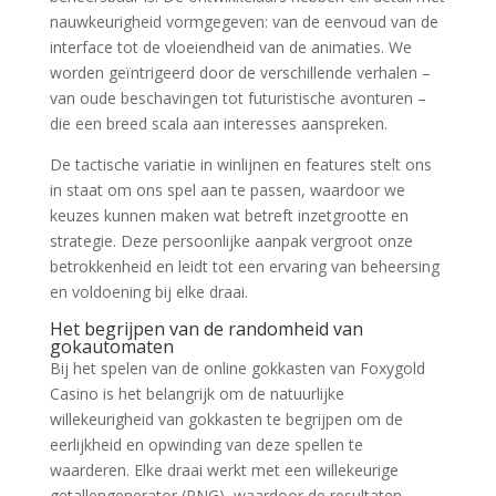
nauwkeurigheid vormgegeven: van de eenvoud van de
interface tot de vloeiendheid van de animaties. We
worden geïntrigeerd door de verschillende verhalen –
van oude beschavingen tot futuristische avonturen –
die een breed scala aan interesses aanspreken.
De tactische variatie in winlijnen en features stelt ons
in staat om ons spel aan te passen, waardoor we
keuzes kunnen maken wat betreft inzetgrootte en
strategie. Deze persoonlijke aanpak vergroot onze
betrokkenheid en leidt tot een ervaring van beheersing
en voldoening bij elke draai.
Het begrijpen van de randomheid van
gokautomaten
Bij het spelen van de online gokkasten van Foxygold
Casino is het belangrijk om de natuurlijke
willekeurigheid van gokkasten te begrijpen om de
eerlijkheid en opwinding van deze spellen te
waarderen. Elke draai werkt met een willekeurige
getallengenerator (RNG), waardoor de resultaten