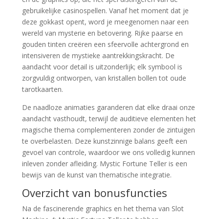
gebruikelijke casinospellen. Vanaf het moment dat je
deze gokkast opent, word je meegenomen naar een
wereld van mysterie en betovering. Rijke paarse en
gouden tinten creëren een sfeervolle achtergrond en
intensiveren de mystieke aantrekkingskracht. De
aandacht voor detail is uitzonderlijk; elk symbool is
zorgvuldig ontworpen, van kristallen bollen tot oude
tarotkaarten.
De naadloze animaties garanderen dat elke draai onze
aandacht vasthoudt, terwijl de auditieve elementen het
magische thema complementeren zonder de zintuigen
te overbelasten. Deze kunstzinnige balans geeft een
gevoel van controle, waardoor we ons volledig kunnen
inleven zonder afleiding. Mystic Fortune Teller is een
bewijs van de kunst van thematische integratie.
Overzicht van bonusfuncties
Na de fascinerende graphics en het thema van Slot