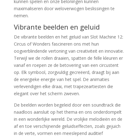
kunnen spelen en onze beloningen kunnen
maximaliseren door weloverwogen beslissingen te
nemen.
Vibrante beelden en geluid
De vibrante beelden en het geluid van Slot Machine 12:
Circus of Wonders fascineren ons met hun
oogverblindende vertoning van creativiteit en innovatie.
Terwijl we de rollen draaien, spatten de felle kleuren er
vanaf en roepen ze de betovering van een circustent
op. Elk symbool, zorgvuldig gecreëerd, draagt bij aan
de energieke energie van het spel. De animaties
verlevendigen elke draai, met trapezeartiesten die
elegant over het scherm zweven.
De beelden worden begeleid door een soundtrack die
naadloos aansluit op het thema en ons onderdompelt
in een wonderlijke wereld. De vrolijke melodieën en de
af en toe verschijnende geluidseffecten, zoals gejuich
in de verte, vormen een meeslepend auditief