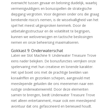
evenwicht tussen gevaar en beloning duidelijk, waarbij
vermenigvuldigers en bonusspellen de strategische
diepgang vergroten. Voor degenen onder ons die graag
berekende risico’s nemen, is de wisselvalligheid van het
spel het meest uitgesproken kenmerk. Door de
uitbetalingsstructuur en de volatiliteit te begrijpen,
kunnen we weloverwogen en tactische beslissingen
nemen en onze beheersing maximaliseren.
Gokkast 9: Onderwaterschat
Laten we Slot Machine 9: Underwater Treasure Trove
eens nader bekijken. De bonusfuncties verrijken onze
spelervaring met hun creatieve en lonende karakter.
Het spel boeit ons met de prachtige beelden van
koraalriffen en gezonken schepen, aangevuld met
meeslepende geluiden die ons meenemen naar een
rustige onderwaterwereld. Door deze elementen
samen te brengen, biedt Underwater Treasure Trove
niet alleen entertainment, maar ook een meeslepend
avontuur dat ons gefascineerd en benieuwd houdt.