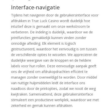
Interface-navigatie
Tijdens het navigeren door de gebruikersinterface voor
afdrukken in True Luck Casino wordt duidelijk hoe
intuïtief deze is gemaakt om onze werkstroom te
verbeteren. De indeling is duidelijk, waardoor we de
printfuncties gemakkelijk kunnen vinden zonder
onnodige afleiding. Elk element is logisch
gestructureerd, waardoor het eenvoudig is om tussen
de verschillende opties te wisselen. We appreciëren de
duidelijke weergave van de knoppen en de heldere
labels voor hun rollen. Deze eenvoudige aanpak geeft
ons de vrijheid om afdrukopdrachten efficiënt te
managen zonder overweldigd te worden. Door middel
van nuttige hulpmiddelen leidt de interface ons
naadloos door de printopties, zodat we nooit de weg
kwijtraken. Samenvattend, deze gebruikersinterface
stimuleert een productieve werkplek, waardoor we met
zekerheid en gemak kunnen afdrukken.