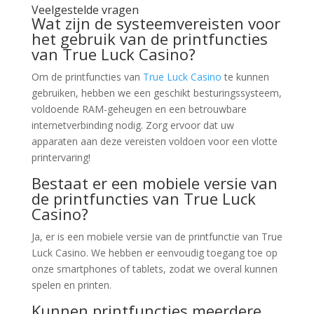
Veelgestelde vragen
Wat zijn de systeemvereisten voor
het gebruik van de printfuncties
van True Luck Casino?
Om de printfuncties van
True Luck Casino
te kunnen
gebruiken, hebben we een geschikt besturingssysteem,
voldoende RAM-geheugen en een betrouwbare
internetverbinding nodig. Zorg ervoor dat uw
apparaten aan deze vereisten voldoen voor een vlotte
printervaring!
Bestaat er een mobiele versie van
de printfuncties van True Luck
Casino?
Ja, er is een mobiele versie van de printfunctie van True
Luck Casino. We hebben er eenvoudig toegang toe op
onze smartphones of tablets, zodat we overal kunnen
spelen en printen.
Kunnen printfuncties meerdere