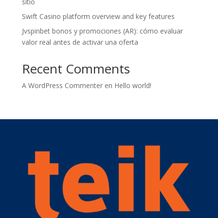
sitio
Swift Casino platform overview and key features
Jvspinbet bonos y promociones (AR): cómo evaluar
valor real antes de activar una oferta
Recent Comments
A WordPress Commenter
en
Hello world!