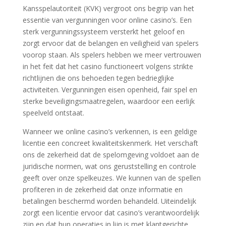
Kansspelautoriteit (KVK) vergroot ons begrip van het
essentie van vergunningen voor online casino’s. Een
sterk vergunningssysteem versterkt het geloof en
zorgt ervoor dat de belangen en veiligheid van spelers
voorop staan. Als spelers hebben we meer vertrouwen
in het feit dat het casino functioneert volgens strikte
richtlijnen die ons behoeden tegen bedrieglijke
activiteiten. Vergunningen eisen openheid, fair spel en
sterke beveiligingsmaatregelen, waardoor een eerlijk
speelveld ontstaat.
Wanneer we online casino’s verkennen, is een geldige
licentie een concreet kwaliteitskenmerk. Het verschaft
ons de zekerheid dat de spelomgeving voldoet aan de
juridische normen, wat ons geruststelling en controle
geeft over onze spelkeuzes. We kunnen van de spellen
profiteren in de zekerheid dat onze informatie en
betalingen beschermd worden behandeld. Uiteindelijk
zorgt een licentie ervoor dat casino’s verantwoordelijk
zijn en dat hun operaties in lijn is met klantgerichte