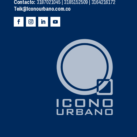
Contacto:
3187021045 | 3185152509 | 3164216172
Teik@Iconourbano.com.co