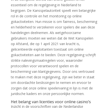
essentieel om de regelgeving in Nederland te
begrijpen. De Kansspelautoriteit speelt een belangrijke
rol in de controle en het monitoring op online
gokactiviteiten. Hun missie is om fairness, bescherming
en helderheid te verzekeren voor spelers die aan deze
handelingen deelnemen. Als wetgehoorzame
gebruikers moeten we weten dat de Wet Kansspelen
op Afstand, die op 1 april 2021 van kracht is,
gelicentieerde exploitanten toestaat om online
gokactiviteiten aan te bieden. Deze regelgeving schrijft
strikte nalevingsmaatregelen voor, waaronder
protocollen voor verantwoord spelen en de
bescherming van klantgegevens. Door ons vertrouwd
te maken met deze regelgeving, zijn we beter in staat
om doordachte beslissingen te nemen en ervoor te
zorgen dat onze online speelervaring in lijn is met de
juridische kaders en onze persoonlijke normen.
Het belang van licenties voor online casino’s
Inzicht in de voorschriften van de Nederlandse