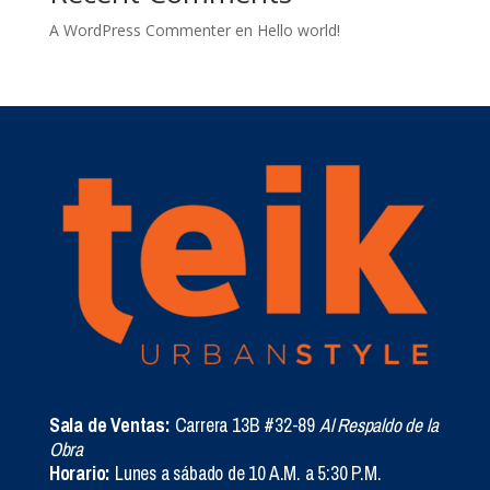
A WordPress Commenter
en
Hello world!
Sala de Ventas:
Carrera 13B #32-89
Al Respaldo de la
Obra
Horario:
Lunes a sábado de 10 A.M. a 5:30 P.M.