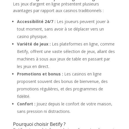
Les jeux d’argent en ligne présentent plusieurs
avantages par rapport aux casinos traditionnels :
Accessibilité 24/7 :
Les joueurs peuvent jouer à
tout moment, sans avoir à se déplacer vers un
casino physique.
Variété de jeux :
Les plateformes en ligne, comme
Betify, offrent une vaste sélection de jeux, allant des
machines à sous aux jeux de table en passant par
les jeux en direct.
Promotions et bonus :
Les casinos en ligne
proposent souvent des bonus de bienvenue, des
promotions régulières, et des programmes de
fidélité.
Confort :
Jouez depuis le confort de votre maison,
sans pression ni distractions.
Pourquoi choisir Betify ?