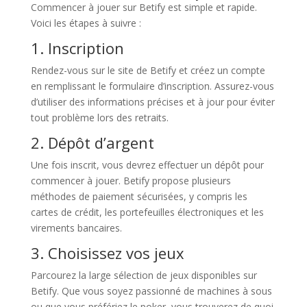
Commencer à jouer sur Betify est simple et rapide.
Voici les étapes à suivre :
1. Inscription
Rendez-vous sur le site de Betify et créez un compte
en remplissant le formulaire d’inscription. Assurez-vous
d’utiliser des informations précises et à jour pour éviter
tout problème lors des retraits.
2. Dépôt d’argent
Une fois inscrit, vous devrez effectuer un dépôt pour
commencer à jouer. Betify propose plusieurs
méthodes de paiement sécurisées, y compris les
cartes de crédit, les portefeuilles électroniques et les
virements bancaires.
3. Choisissez vos jeux
Parcourez la large sélection de jeux disponibles sur
Betify. Que vous soyez passionné de machines à sous
ou que vous préfériez le poker, vous trouverez de quoi