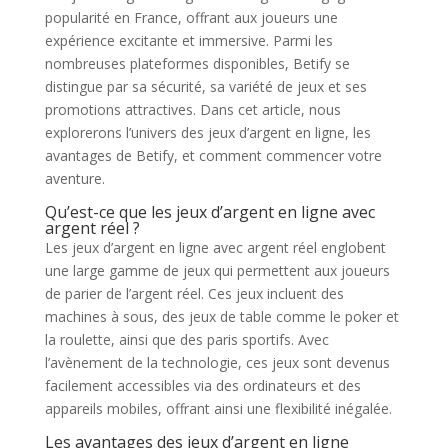
popularité en France, offrant aux joueurs une
expérience excitante et immersive. Parmi les
nombreuses plateformes disponibles, Betify se
distingue par sa sécurité, sa variété de jeux et ses
promotions attractives. Dans cet article, nous
explorerons l’univers des jeux d’argent en ligne, les
avantages de Betify, et comment commencer votre
aventure.
Qu’est-ce que les jeux d’argent en ligne avec
argent réel ?
Les jeux d’argent en ligne avec argent réel englobent
une large gamme de jeux qui permettent aux joueurs
de parier de l’argent réel. Ces jeux incluent des
machines à sous, des jeux de table comme le poker et
la roulette, ainsi que des paris sportifs. Avec
l’avènement de la technologie, ces jeux sont devenus
facilement accessibles via des ordinateurs et des
appareils mobiles, offrant ainsi une flexibilité inégalée.
Les avantages des jeux d’argent en ligne