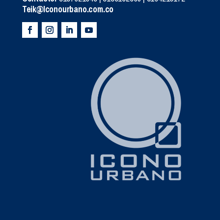
Teik@Iconourbano.com.co