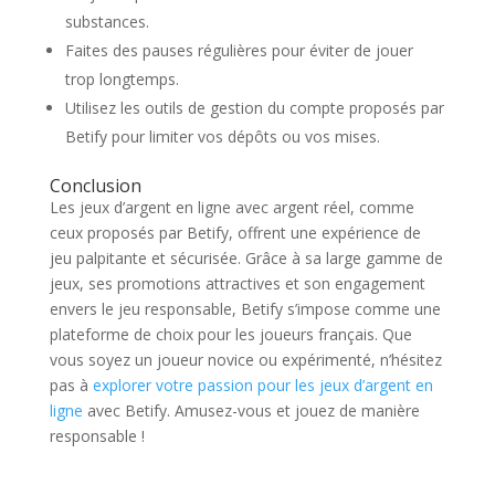
substances.
Faites des pauses régulières pour éviter de jouer
trop longtemps.
Utilisez les outils de gestion du compte proposés par
Betify pour limiter vos dépôts ou vos mises.
Conclusion
Les jeux d’argent en ligne avec argent réel, comme
ceux proposés par Betify, offrent une expérience de
jeu palpitante et sécurisée. Grâce à sa large gamme de
jeux, ses promotions attractives et son engagement
envers le jeu responsable, Betify s’impose comme une
plateforme de choix pour les joueurs français. Que
vous soyez un joueur novice ou expérimenté, n’hésitez
pas à
explorer votre passion pour les jeux d’argent en
ligne
avec Betify. Amusez-vous et jouez de manière
responsable !