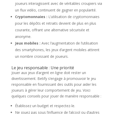
joueurs interagissent avec de véritables croupiers via
un flux vidéo, continuent de gagner en popularité.
Cryptomonnaies :
L’utilisation de cryptomonnaies
pour les dépôts et retraits devient de plus en plus
courante, offrant une alternative sécurisée et
anonyme.
Jeux mobiles :
Avec l’augmentation de l’utilisation
des smartphones, les jeux d’argent mobiles attirent
un nombre croissant de joueurs.
Le jeu responsable : Une priorité
Jouer aux jeux d’argent en ligne doit rester un
divertissement. Betify s’engage à promouvoir le jeu
responsable en fournissant des outils pour aider les
joueurs à gérer leur comportement de jeu. Voici
quelques conseils pour jouer de manière responsable :
Établissez un budget et respectez-le.
Ne jouez pas sous l’influence de l’alcool ou d’autres