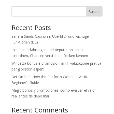
Buscar
Recent Posts
Sahara Sands Casino im Überblick und wichtige
Funktionen (DE)
Lira Spin Erfahrungen und Reputation: seriös
einordnen, Chancen verstehen, Risiken kennen
Windetta bonus e promozioni in IT: valutazione pratica
per giocatori esperti
Bet On Red: How the Platform Works — A UK
Beginner’s Guide
Magic bonos y promociones: cómo evaluar el valor
real antes de depositar
Recent Comments