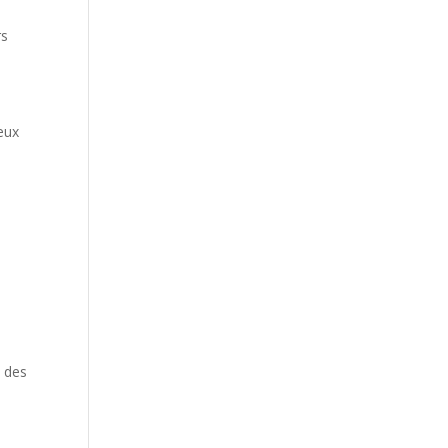
rs
jeux
t des