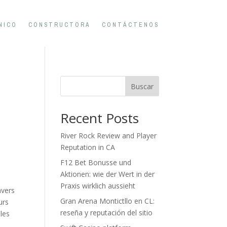
NICO
CONSTRUCTORA
CONTÁCTENOS
Buscar
Recent Posts
River Rock Review and Player
Reputation in CA
F12 Bet Bonusse und
Aktionen: wie der Wert in der
Praxis wirklich aussieht
avers
Gran Arena Montictllo en CL:
urs
reseña y reputación del sitio
les