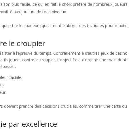
son plus faible, ce qui en fait le choix préféré de nombreux joueurs.
exibilité aux joueurs de tous niveaux.
 qui attire les parieurs qui aiment élaborer des tactiques pour maximi
re le croupier
résister à l’épreuve du temps. Contrairement à d’autres jeux de casino
, ils jouent contre le croupier. L’objectif est d’obtenir une main dont 
dépasser.
leur faciale.
ts.
eur.
urs doivent prendre des décisions cruciales, comme tirer une carte ou
gie par excellence