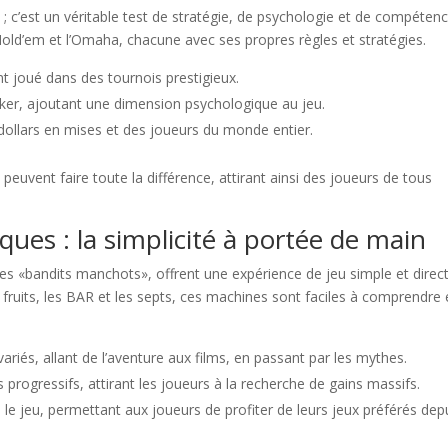
 ; c’est un véritable test de stratégie, de psychologie et de compétence
old’em et l’Omaha, chacune avec ses propres règles et stratégies.
t joué dans des tournois prestigieux.
ker, ajoutant une dimension psychologique au jeu.
 dollars en mises et des joueurs du monde entier.
 peuvent faire toute la différence, attirant ainsi des joueurs de tous
ques : la simplicité à portée de main
s «bandits manchots», offrent une expérience de jeu simple et direct
fruits, les BAR et les septs, ces machines sont faciles à comprendre 
iés, allant de l’aventure aux films, en passant par les mythes.
rogressifs, attirant les joueurs à la recherche de gains massifs.
le jeu, permettant aux joueurs de profiter de leurs jeux préférés dep