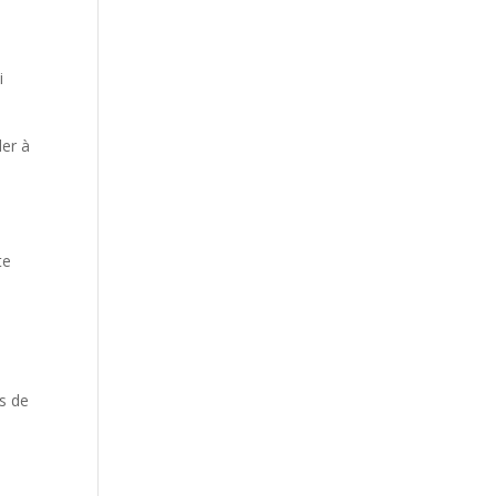
i
der à
te
us de
s