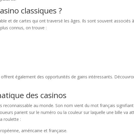
asino classiques ?
ble et de cartes qui ont traversé les âges. Ils sont souvent associés 
s plus connus, on trouve :
 offrent également des opportunités de gains intéressants. Découvro
matique des casinos
lus reconnaissable au monde. Son nom vient du mot français signifiant
joueurs parient sur le numéro ou la couleur sur laquelle une bille va att
a roulette :
 européenne, américaine et française.