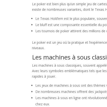
Le poker est bien plus qu’un simple jeu de cartes
existe de nombreuses variantes, dont le Texas H
Le Texas Hold’em est le plus populaire, souven
Le bluff est une composante essentielle du po
Les tournois de poker attirent des millions de
Le poker est un jeu où la pratique et l’expérience
niveaux.
Les machines à sous classi
Les machines à sous classiques, souvent appelée
Avec leurs symboles emblématiques tels que les 
rapides à jouer.
Les jeux de machines à sous ont des thèmes var
De nombreuses machines offrent des jackpots p
Les machines à sous en ligne ont révolutionné 
chez eux.