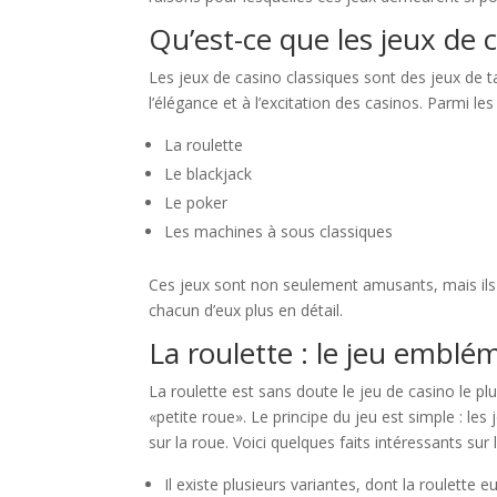
Qu’est-ce que les jeux de c
Les jeux de casino classiques sont des jeux de ta
l’élégance et à l’excitation des casinos. Parmi le
La roulette
Le blackjack
Le poker
Les machines à sous classiques
Ces jeux sont non seulement amusants, mais ils
chacun d’eux plus en détail.
La roulette : le jeu emblé
La roulette est sans doute le jeu de casino le p
«petite roue». Le principe du jeu est simple : les 
sur la roue. Voici quelques faits intéressants sur l
Il existe plusieurs variantes, dont la roulette