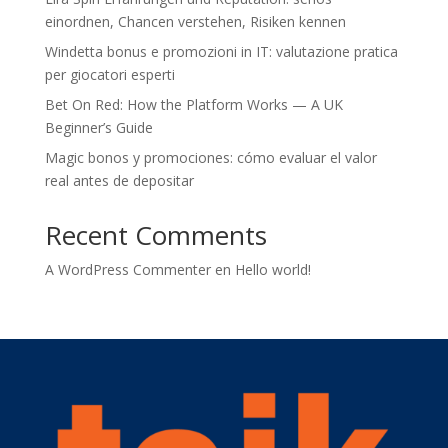
einordnen, Chancen verstehen, Risiken kennen
Windetta bonus e promozioni in IT: valutazione pratica
per giocatori esperti
Bet On Red: How the Platform Works — A UK
Beginner’s Guide
Magic bonos y promociones: cómo evaluar el valor
real antes de depositar
Recent Comments
A WordPress Commenter
en
Hello world!