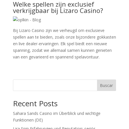
Welke spellen zijn exclusief
verkrijgbaar bij Lizaro Casino?
Bij Lizaro Casino zijn we verheugd om exclusieve
spellen aan te bieden, zoals onze bijzondere gokkasten
en live dealer-ervaringen. Elk spel biedt een nieuwe
spanning, zodat we allemaal samen kunnen genieten
van een gevarieerd en spannend spelavontuur.
Buscar
Recent Posts
Sahara Sands Casino im Überblick und wichtige
Funktionen (DE)
Lira Spin Erfahrungen und Reputation: seriös