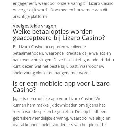
engagement, waardoor onze ervaring bij Lizaro Casino
onvergetelijk wordt. Doe mee en bouw mee aan dit
prachtige platform!
Veelgestelde vragen
Welke betaalopties worden
geaccepteerd bij Lizaro Casino?
Bij Lizaro Casino accepteren we diverse
betaalmethoden, waaronder creditcards, e-wallets en
bankoverschrijvingen. Deze flexibiliteit garandeert dat u
kunt kiezen wat het beste bij u past, waardoor uw
spelervaring vlotter en aangenamer wordt.
Is er een mobiele app voor Lizaro
Casino?
Ja, er is een mobiele app voor Lizaro Casino! We
kunnen hem makkelijk downloaden om tijdens het
reizen van de spellen te genieten. De app biedt een
gebruikersvriendelijke ervaring, waardoor we altijd en
overal kunnen spelen zonder iets van het plezier te