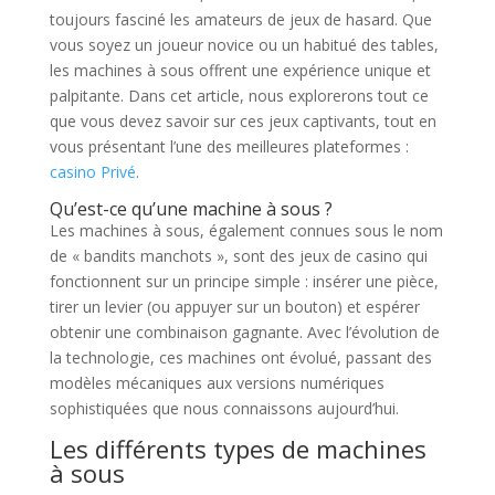
toujours fasciné les amateurs de jeux de hasard. Que
vous soyez un joueur novice ou un habitué des tables,
les machines à sous offrent une expérience unique et
palpitante. Dans cet article, nous explorerons tout ce
que vous devez savoir sur ces jeux captivants, tout en
vous présentant l’une des meilleures plateformes :
casino Privé
.
Qu’est-ce qu’une machine à sous ?
Les machines à sous, également connues sous le nom
de « bandits manchots », sont des jeux de casino qui
fonctionnent sur un principe simple : insérer une pièce,
tirer un levier (ou appuyer sur un bouton) et espérer
obtenir une combinaison gagnante. Avec l’évolution de
la technologie, ces machines ont évolué, passant des
modèles mécaniques aux versions numériques
sophistiquées que nous connaissons aujourd’hui.
Les différents types de machines
à sous