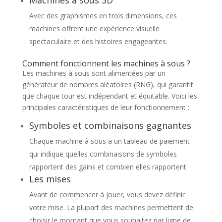
Machines à sous 3D
Avec des graphismes en trois dimensions, ces
machines offrent une expérience visuelle
spectaculaire et des histoires engageantes.
Comment fonctionnent les machines à sous ?
Les machines à sous sont alimentées par un
générateur de nombres aléatoires (RNG), qui garantit
que chaque tour est indépendant et équitable. Voici les
principales caractéristiques de leur fonctionnement :
Symboles et combinaisons gagnantes
Chaque machine à sous a un tableau de paiement
qui indique quelles combinaisons de symboles
rapportent des gains et combien elles rapportent.
Les mises
Avant de commencer à jouer, vous devez définir
votre mise. La plupart des machines permettent de
choisir le montant que vous souhaitez par ligne de