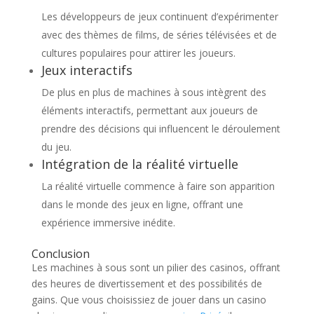
Les développeurs de jeux continuent d’expérimenter
avec des thèmes de films, de séries télévisées et de
cultures populaires pour attirer les joueurs.
Jeux interactifs
De plus en plus de machines à sous intègrent des
éléments interactifs, permettant aux joueurs de
prendre des décisions qui influencent le déroulement
du jeu.
Intégration de la réalité virtuelle
La réalité virtuelle commence à faire son apparition
dans le monde des jeux en ligne, offrant une
expérience immersive inédite.
Conclusion
Les machines à sous sont un pilier des casinos, offrant
des heures de divertissement et des possibilités de
gains. Que vous choisissiez de jouer dans un casino