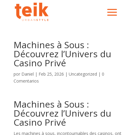
Machines à Sous :
Découvrez l’Univers du
Casino Privé
por
Daniel
|
Feb 25, 2026
|
Uncategorized
|
0
Comentarios
Machines à Sous :
Découvrez l’Univers du
Casino Privé
Les machines à sous, incontournables des casinos, ont