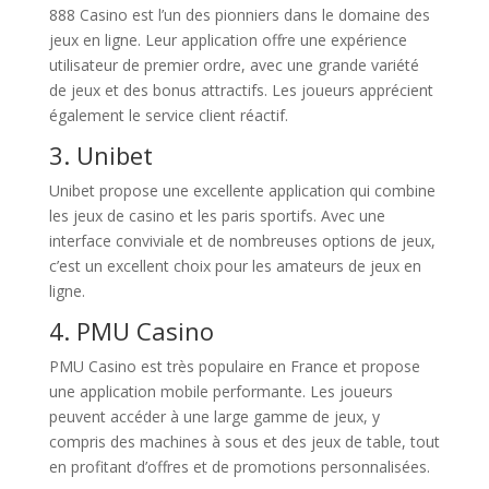
888 Casino est l’un des pionniers dans le domaine des
jeux en ligne. Leur application offre une expérience
utilisateur de premier ordre, avec une grande variété
de jeux et des bonus attractifs. Les joueurs apprécient
également le service client réactif.
3. Unibet
Unibet propose une excellente application qui combine
les jeux de casino et les paris sportifs. Avec une
interface conviviale et de nombreuses options de jeux,
c’est un excellent choix pour les amateurs de jeux en
ligne.
4. PMU Casino
PMU Casino est très populaire en France et propose
une application mobile performante. Les joueurs
peuvent accéder à une large gamme de jeux, y
compris des machines à sous et des jeux de table, tout
en profitant d’offres et de promotions personnalisées.