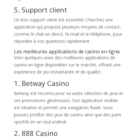
5. Support client
Un bon support client est essentiel. Cherchez une
application qui propose plusieurs moyens de contact,
comme le chat en direct, l’e-mail et le téléphone, pour
répondre à vos questions rapidement.
Les meilleures applications de casino en ligne
Voici quelques-unes des meilleures applications de
casino en ligne disponibles sur le marché, offrant une
expérience de jeu instantanée et de qualité :
1. Betway Casino
Betway est reconnu pour sa vaste sélection de jeux et
ses promotions généreuses. Son application mobile
est intuitive et permet une navigation fluide. Vous
pouvez profiter des jeux de casino ainsi que des paris
sportifs en un seul endroit.
2. 888 Casino