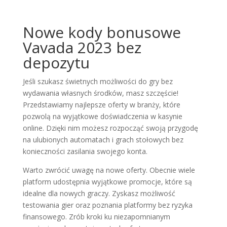
Nowe kody bonusowe
Vavada 2023 bez
depozytu
Jeśli szukasz świetnych możliwości do gry bez
wydawania własnych środków, masz szczęście!
Przedstawiamy najlepsze oferty w branży, które
pozwolą na wyjątkowe doświadczenia w kasynie
online. Dzięki nim możesz rozpocząć swoją przygodę
na ulubionych automatach i grach stołowych bez
konieczności zasilania swojego konta.
Warto zwrócić uwagę na nowe oferty. Obecnie wiele
platform udostępnia wyjątkowe promocje, które są
idealne dla nowych graczy. Zyskasz możliwość
testowania gier oraz poznania platformy bez ryzyka
finansowego. Zrób kroki ku niezapomnianym