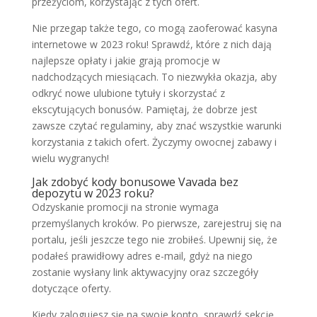
przeżyciom, korzystając z tych ofert.
Nie przegap także tego, co mogą zaoferować kasyna
internetowe w 2023 roku! Sprawdź, które z nich dają
najlepsze opłaty i jakie grają promocje w
nadchodzących miesiącach. To niezwykła okazja, aby
odkryć nowe ulubione tytuły i skorzystać z
ekscytujących bonusów. Pamiętaj, że dobrze jest
zawsze czytać regulaminy, aby znać wszystkie warunki
korzystania z takich ofert. Życzymy owocnej zabawy i
wielu wygranych!
Jak zdobyć kody bonusowe Vavada bez
depozytu w 2023 roku?
Odzyskanie promocji na stronie wymaga
przemyślanych kroków. Po pierwsze, zarejestruj się na
portalu, jeśli jeszcze tego nie zrobiłeś. Upewnij się, że
podałeś prawidłowy adres e-mail, gdyż na niego
zostanie wysłany link aktywacyjny oraz szczegóły
dotyczące oferty.
Kiedy zalogujesz się na swoje konto, sprawdź sekcję