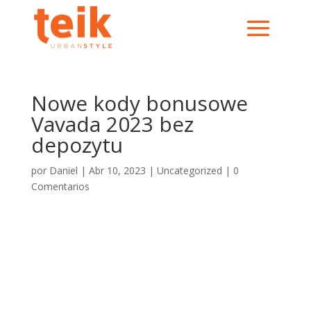
Nowe kody bonusowe
Vavada 2023 bez
depozytu
por
Daniel
|
Abr 10, 2023
|
Uncategorized
|
0
Comentarios