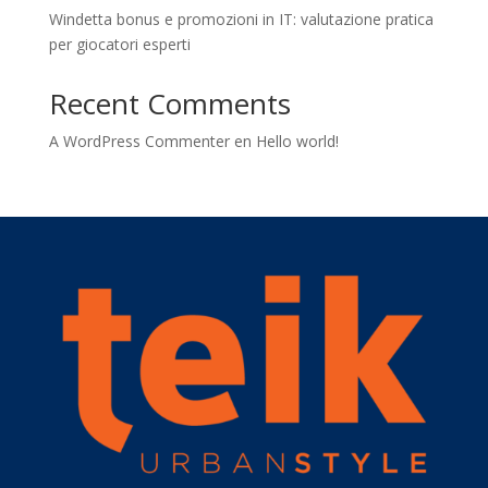
Windetta bonus e promozioni in IT: valutazione pratica
per giocatori esperti
Recent Comments
A WordPress Commenter
en
Hello world!