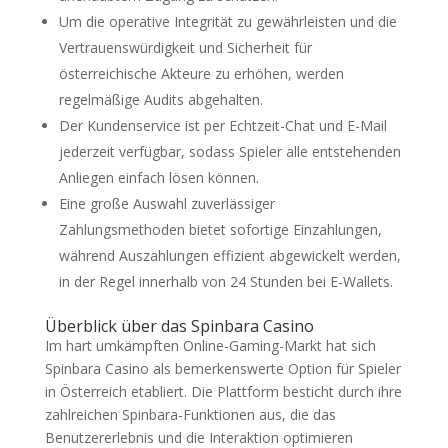
Um die operative Integrität zu gewährleisten und die
Vertrauenswürdigkeit und Sicherheit für
österreichische Akteure zu erhöhen, werden
regelmäßige Audits abgehalten.
Der Kundenservice ist per Echtzeit-Chat und E-Mail
jederzeit verfügbar, sodass Spieler alle entstehenden
Anliegen einfach lösen können.
Eine große Auswahl zuverlässiger
Zahlungsmethoden bietet sofortige Einzahlungen,
während Auszahlungen effizient abgewickelt werden,
in der Regel innerhalb von 24 Stunden bei E-Wallets.
Überblick über das Spinbara Casino
Im hart umkämpften Online-Gaming-Markt hat sich
Spinbara Casino als bemerkenswerte Option für Spieler
in Österreich etabliert. Die Plattform besticht durch ihre
zahlreichen Spinbara-Funktionen aus, die das
Benutzererlebnis und die Interaktion optimieren