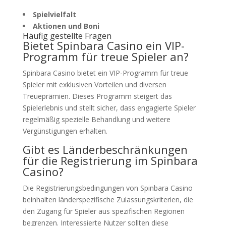
Spielvielfalt
Aktionen und Boni
Häufig gestellte Fragen
Bietet Spinbara Casino ein VIP-
Programm für treue Spieler an?
Spinbara Casino bietet ein VIP-Programm für treue
Spieler mit exklusiven Vorteilen und diversen
Treueprämien. Dieses Programm steigert das
Spielerlebnis und stellt sicher, dass engagierte Spieler
regelmäßig spezielle Behandlung und weitere
Vergünstigungen erhalten.
Gibt es Länderbeschränkungen
für die Registrierung im Spinbara
Casino?
Die Registrierungsbedingungen von Spinbara Casino
beinhalten länderspezifische Zulassungskriterien, die
den Zugang für Spieler aus spezifischen Regionen
begrenzen. Interessierte Nutzer sollten diese