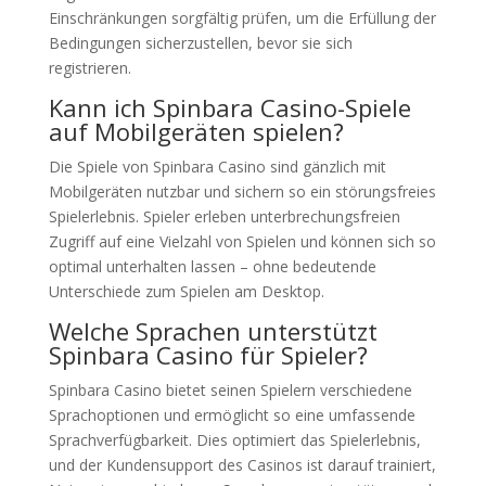
Einschränkungen sorgfältig prüfen, um die Erfüllung der
Bedingungen sicherzustellen, bevor sie sich
registrieren.
Kann ich Spinbara Casino-Spiele
auf Mobilgeräten spielen?
Die Spiele von Spinbara Casino sind gänzlich mit
Mobilgeräten nutzbar und sichern so ein störungsfreies
Spielerlebnis. Spieler erleben unterbrechungsfreien
Zugriff auf eine Vielzahl von Spielen und können sich so
optimal unterhalten lassen – ohne bedeutende
Unterschiede zum Spielen am Desktop.
Welche Sprachen unterstützt
Spinbara Casino für Spieler?
Spinbara Casino bietet seinen Spielern verschiedene
Sprachoptionen und ermöglicht so eine umfassende
Sprachverfügbarkeit. Dies optimiert das Spielerlebnis,
und der Kundensupport des Casinos ist darauf trainiert,