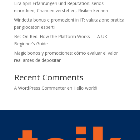
Lira Spin Erfahrungen und Reputation: seriös
einordnen, Chancen verstehen, Risiken kennen
Windetta bonus e promozioni in IT: valutazione pratica
per giocatori esperti
Bet On Red: How the Platform Works — A UK
Beginner’s Guide
Magic bonos y promociones: cómo evaluar el valor
real antes de depositar
Recent Comments
A WordPress Commenter
en
Hello world!