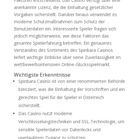
Faktoren entscheidend. Das Casino verfügt über eine
anerkannte Lizenz, die die Einhaltung gesetzlicher
Vorgaben sicherstellt. Darüber hinaus verwendet es
moderne Schutzmaßnahmen zum Schutz der
Benutzerdaten ein. Interessierte Spieler fragen sich
jedoch möglicherweise, wie diese Faktoren das
gesamte Spielerfahrung betreffen. Ein genaueres
Verständnis des Sortiments des Spinbara Casinos
liefert wichtige Einblicke über seine Zuverlässigkeit im
wettbewerbsintensiven Online-Glücksspielmarkt.
Wichtigste Erkenntnisse
Spinbara Casino ist von einer renommierten Behörde
lizenziert, was die Einhaltung der Vorschriften und ein
gerechtes Spiel für die Spieler in Österreich
sicherstellt.
Das Casino nutzt moderne
Verschlüsselungstechniken und SSL-Technologie, um
sensible Spielerdaten vor Datenlecks und
unerlaubtem Zugang zu schützen.