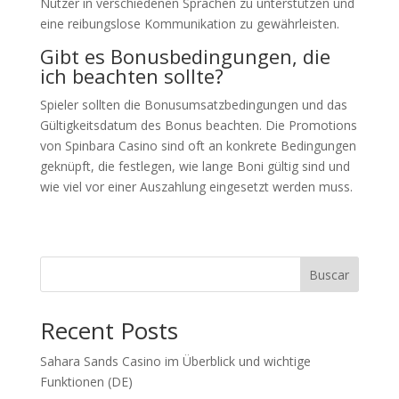
Nutzer in verschiedenen Sprachen zu unterstützen und
eine reibungslose Kommunikation zu gewährleisten.
Gibt es Bonusbedingungen, die
ich beachten sollte?
Spieler sollten die Bonusumsatzbedingungen und das
Gültigkeitsdatum des Bonus beachten. Die Promotions
von Spinbara Casino sind oft an konkrete Bedingungen
geknüpft, die festlegen, wie lange Boni gültig sind und
wie viel vor einer Auszahlung eingesetzt werden muss.
Buscar
Recent Posts
Sahara Sands Casino im Überblick und wichtige
Funktionen (DE)