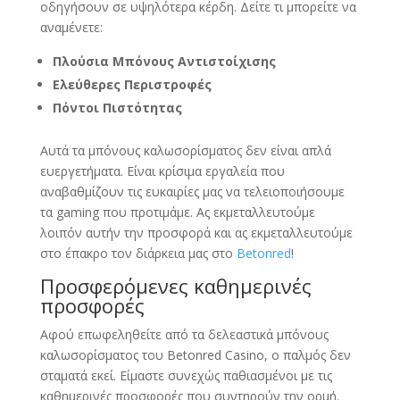
οδηγήσουν σε υψηλότερα κέρδη. Δείτε τι μπορείτε να
αναμένετε:
Πλούσια Μπόνους Αντιστοίχισης
Ελεύθερες Περιστροφές
Πόντοι Πιστότητας
Αυτά τα μπόνους καλωσορίσματος δεν είναι απλά
ευεργετήματα. Είναι κρίσιμα εργαλεία που
αναβαθμίζουν τις ευκαιρίες μας να τελειοποιήσουμε
τα gaming που προτιμάμε. Ας εκμεταλλευτούμε
λοιπόν αυτήν την προσφορά και ας εκμεταλλευτούμε
στο έπακρο τον διάρκεια μας στο
Betonred
!
Προσφερόμενες καθημερινές
προσφορές
Αφού επωφεληθείτε από τα δελεαστικά μπόνους
καλωσορίσματος του Betonred Casino, ο παλμός δεν
σταματά εκεί. Είμαστε συνεχώς παθιασμένοι με τις
καθημερινές προσφορές που συντηρούν την ορμή.