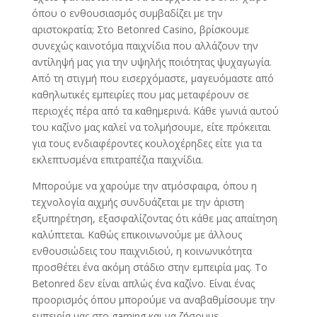
όπου ο ενθουσιασμός συμβαδίζει με την
αριστοκρατία; Στο Betonred Casino, βρίσκουμε
συνεχώς καινοτόμα παιχνίδια που αλλάζουν την
αντίληψή μας για την υψηλής ποιότητας ψυχαγωγία.
Από τη στιγμή που εισερχόμαστε, μαγευόμαστε από
καθηλωτικές εμπειρίες που μας μεταφέρουν σε
περιοχές πέρα από τα καθημερινά. Κάθε γωνιά αυτού
του καζίνο μας καλεί να τολμήσουμε, είτε πρόκειται
για τους ενδιαφέροντες κουλοχέρηδες είτε για τα
εκλεπτυσμένα επιτραπέζια παιχνίδια.
Μπορούμε να χαρούμε την ατμόσφαιρα, όπου η
τεχνολογία αιχμής συνδυάζεται με την άριστη
εξυπηρέτηση, εξασφαλίζοντας ότι κάθε μας απαίτηση
καλύπτεται. Καθώς επικοινωνούμε με άλλους
ενθουσιώδεις του παιχνιδιού, η κοινωνικότητα
προσθέτει ένα ακόμη στάδιο στην εμπειρία μας. Το
Betonred δεν είναι απλώς ένα καζίνο. Είναι ένας
προορισμός όπου μπορούμε να αναβαθμίσουμε την
εμπειρία μας στο gaming και να ζήσουμε