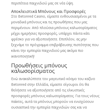
περιπέτεια παιχνιδιού μας σε νέα ύψη.
Αποκλειστικά Μπόνους και Προσφορές
Στο Betonred Casino, είμαστε ενθουσιασμένοι με τα
μοναδικά μπόνους και τις προωθήσεις που μας
περιμένουν. Από πλούσια μπόνους καλωσορίσματος
μέχρι ημερήσιες προσφορές, υπάρχει πάντα κάτι
φρέσκο για να αξιοποιήσετε. Επιπλέον, ας μην
ξεχνάμε το πρόγραμμα επιβράβευσης πιστότητας που
κάνει την εμπειρία παιχνιδιού μας ακόμα πιο
ικανοποιητική!
Προωθήσεις μπόνους
καλωσορίσματος
Ενώ ανακαλύπτετε τον μαγευτικό κόσμο του καζίνο
Betonred στην Ελλάδα, είμαστε σίγουροι ότι θα
θελήσετε να αξιοποιήσετε από τις ελκυστικές
προσφορές μπόνους καλωσορίσματος. Για τους νέους
παίκτες, αυτά τα μπόνους μπορούν να ενισχύσουν
ουσιαστικά την εμπειρία παιχνιδιών σας και να