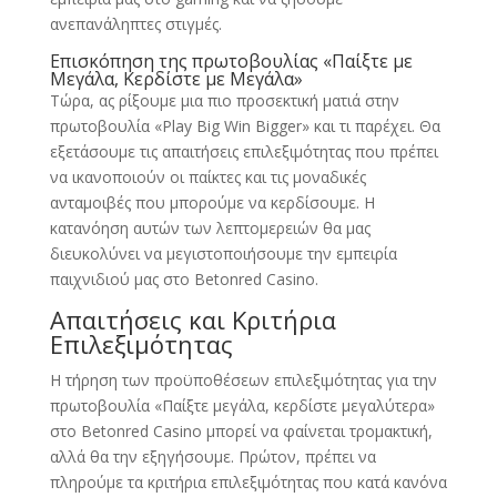
ανεπανάληπτες στιγμές.
Επισκόπηση της πρωτοβουλίας «Παίξτε με
Μεγάλα, Κερδίστε με Μεγάλα»
Τώρα, ας ρίξουμε μια πιο προσεκτική ματιά στην
πρωτοβουλία «Play Big Win Bigger» και τι παρέχει. Θα
εξετάσουμε τις απαιτήσεις επιλεξιμότητας που πρέπει
να ικανοποιούν οι παίκτες και τις μοναδικές
ανταμοιβές που μπορούμε να κερδίσουμε. Η
κατανόηση αυτών των λεπτομερειών θα μας
διευκολύνει να μεγιστοποιήσουμε την εμπειρία
παιχνιδιού μας στο Betonred Casino.
Απαιτήσεις και Κριτήρια
Επιλεξιμότητας
Η τήρηση των προϋποθέσεων επιλεξιμότητας για την
πρωτοβουλία «Παίξτε μεγάλα, κερδίστε μεγαλύτερα»
στο Betonred Casino μπορεί να φαίνεται τρομακτική,
αλλά θα την εξηγήσουμε. Πρώτον, πρέπει να
πληρούμε τα κριτήρια επιλεξιμότητας που κατά κανόνα