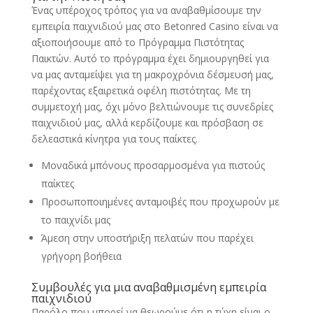
Ένας υπέροχος τρόπος για να αναβαθμίσουμε την
εμπειρία παιχνιδιού μας στο Betonred Casino είναι να
αξιοποιήσουμε από το Πρόγραμμα Πιστότητας
Παικτών. Αυτό το πρόγραμμα έχει δημιουργηθεί για
να μας ανταμείψει για τη μακροχρόνια δέσμευσή μας,
παρέχοντας εξαιρετικά οφέλη πιστότητας. Με τη
συμμετοχή μας, όχι μόνο βελτιώνουμε τις συνεδρίες
παιχνιδιού μας, αλλά κερδίζουμε και πρόσβαση σε
δελεαστικά κίνητρα για τους παίκτες.
Μοναδικά μπόνους προσαρμοσμένα για πιστούς
παίκτες
Προσωποποιημένες ανταμοιβές που προχωρούν με
το παιχνίδι μας
Άμεση στην υποστήριξη πελατών που παρέχει
γρήγορη βοήθεια
Συμβουλές για μια αναβαθμισμένη εμπειρία
παιχνιδιού
Παρόλο που μπορεί να θεωρούμε ότι η τύχη είναι ο