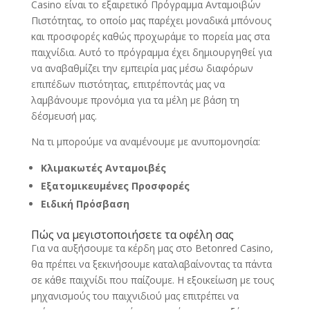
Casino είναι το εξαιρετικό Πρόγραμμα Ανταμοιβών
Πιστότητας, το οποίο μας παρέχει μοναδικά μπόνους
και προσφορές καθώς προχωράμε το πορεία μας στα
παιχνίδια. Αυτό το πρόγραμμα έχει δημιουργηθεί για
να αναβαθμίζει την εμπειρία μας μέσω διαφόρων
επιπέδων πιστότητας, επιτρέποντάς μας να
λαμβάνουμε προνόμια για τα μέλη με βάση τη
δέσμευσή μας.
Να τι μπορούμε να αναμένουμε με ανυπομονησία:
Κλιμακωτές Ανταμοιβές
Εξατομικευμένες Προσφορές
Ειδική Πρόσβαση
Πώς να μεγιστοποιήσετε τα οφέλη σας
Για να αυξήσουμε τα κέρδη μας στο Betonred Casino,
θα πρέπει να ξεκινήσουμε καταλαβαίνοντας τα πάντα
σε κάθε παιχνίδι που παίζουμε. Η εξοικείωση με τους
μηχανισμούς του παιχνιδιού μας επιτρέπει να