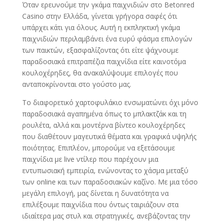
Όταν ερευνούμε την γκάμα παιχνιδιών στο Betonred
Casino στην Ελλάδα, γίνεται γρήγορα σαφές ότι
υπάρχει κάτι για όλους. Αυτή η εκπληκτική γκάμα
παιχνιδιών περιλαμβάνει ένα ευρύ φάσμα επιλογών
των παικτών, εξασφαλίζοντας ότι είτε ψάχνουμε
παραδοσιακά επιτραπέζια παιχνίδια είτε καινοτόμα
κουλοχέρηδες, θα ανακαλύψουμε επιλογές που
ανταποκρίνονται στο γούστο μας.
Το διαφορετικό χαρτοφυλάκιο ενσωματώνει όχι μόνο
παραδοσιακά αγαπημένα όπως το μπλακτζάκ και τη
ρουλέτα, αλλά και μοντέρνα βίντεο κουλοχέρηδες
που διαθέτουν μαγευτικά θέματα και γραφικά υψηλής
ποιότητας. Επιπλέον, μπορούμε να εξετάσουμε
παιχνίδια με live ντίλερ που παρέχουν μια
εντυπωσιακή εμπειρία, ενώνοντας το χάσμα μεταξύ
των online και των παραδοσιακών καζίνο. Με μια τόσο
μεγάλη επιλογή, μας δίνεται η δυνατότητα να
επιλέξουμε παιχνίδια που όντως ταιριάζουν στα
ιδιαίτερα μας στυλ και στρατηγικές, ανεβάζοντας την