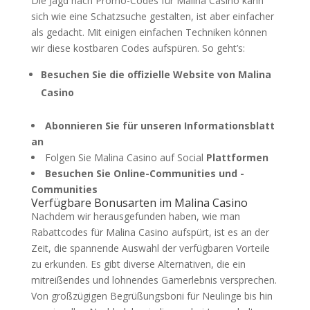
Die Jagd nach Promo-Codes für Malina Casino kann
sich wie eine Schatzsuche gestalten, ist aber einfacher
als gedacht. Mit einigen einfachen Techniken können
wir diese kostbaren Codes aufspüren. So geht’s:
Besuchen Sie die offizielle Website von Malina
Casino
Abonnieren Sie für unseren Informationsblatt
an
Folgen Sie Malina Casino auf Social
Plattformen
Besuchen Sie Online-Communities und -
Communities
Verfügbare Bonusarten im Malina Casino
Nachdem wir herausgefunden haben, wie man
Rabattcodes für Malina Casino aufspürt, ist es an der
Zeit, die spannende Auswahl der verfügbaren Vorteile
zu erkunden. Es gibt diverse Alternativen, die ein
mitreißendes und lohnendes Gamerlebnis versprechen.
Von großzügigen Begrüßungsboni für Neulinge bis hin