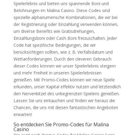
Spielerlebnis und bieten uns spannende Boni und
Belohnungen im Malina Casino. Diese Codes sind
spezielle alphanumerische Kombinationen, die wir bei
der Registrierung oder Einzahlung verwenden können,
um diverse Benefits wie Gratisdrehungen,
Einzahlungsboni oder Cash-Boni freizuschalten. Jeder
Code hat spezifische Bedingungen, die wir
berücksichtigen sollten, wie z. B. Verfallsdatum und
Wettanforderungen. Durch den cleveren Gebrauch
dieser Codes können wir unser Spielerlebnis steigern
und mehr Freiheit in unseren Spielerlebnissen
genießen. Mit Promo-Codes können wir neue Spiele
erkunden, unser Kapital effektiv nutzen und letztendlich
den Nervenkitzel des unbegrenzten Spielens genießen.
Lassen Sie uns eintauchen und finden wir heraus die
Chancen, die uns mit diesen fantastischen Angeboten
erwarten!
So entdecken Sie Promo-Codes für Malina
Casino