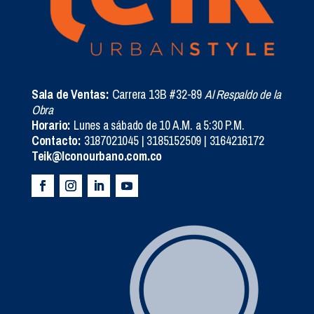
Sala de Ventas:
Carrera 13B #32-89
Al Respaldo de la
Obra
Horario:
Lunes a sábado de 10 A.M. a 5:30 P.M.
Contacto:
3187021045 | 3185152509 | 3164216172
Teik@Iconourbano.com.co