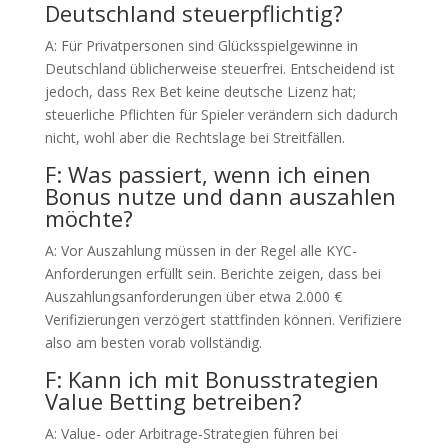
Deutschland steuerpflichtig?
A: Für Privatpersonen sind Glücksspielgewinne in
Deutschland üblicherweise steuerfrei. Entscheidend ist
jedoch, dass Rex Bet keine deutsche Lizenz hat;
steuerliche Pflichten für Spieler verändern sich dadurch
nicht, wohl aber die Rechtslage bei Streitfällen.
F: Was passiert, wenn ich einen
Bonus nutze und dann auszahlen
möchte?
A: Vor Auszahlung müssen in der Regel alle KYC-
Anforderungen erfüllt sein. Berichte zeigen, dass bei
Auszahlungsanforderungen über etwa 2.000 €
Verifizierungen verzögert stattfinden können. Verifiziere
also am besten vorab vollständig.
F: Kann ich mit Bonusstrategien
Value Betting betreiben?
A: Value- oder Arbitrage-Strategien führen bei