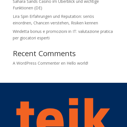
Sahara Sands Casino im Überblick und wichtige
Funktionen (DE)
Lira Spin Erfahrungen und Reputation: seriös
einordnen, Chancen verstehen, Risiken kennen
Windetta bonus e promozioni in IT: valutazione pratica
per giocatori esperti
Recent Comments
A WordPress Commenter
en
Hello world!