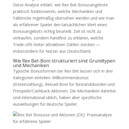
Diese Analyse erklärt, wie Rex Bet-Bonusangebote
praktisch funktionieren, welche Mechaniken und
Fallstricke regelmäßig übersehen werden und wie man
als erfahrener Spieler den tatsächlichen Wert eines
Bonusangebots richtig beurteilt. Ziel ist nicht zu
verkaufen, sondern handfest zu erklären, welche
Trade-offs hinter attraktiven Zahlen stecken —
insbesondere für Nutzer aus Deutschland.
Wie Rex Bet-Boni strukturiert sind: Grundtypen
und Mechaniken
Typische Bonusformen bei Rex Bet lassen sich in drei
Kategorien einteilen: Willkommensbonus
(Ersteinzahlung), Reload-Boni für Bestandskunden und
Freispiele/Cashback-Aktionen. Die Mechaniken dahinter
sind international üblich, haben aber spezifische
Auswirkungen für deutsche Spieler.