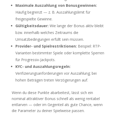
Maximale Auszahlung von Bonusgewinnen:
Häufig begrenzt — z. B. Auszahlungslimit für
freigespielte Gewinne.
Gültigkeitsdauer:
Wie lange der Bonus aktiv bleibt
bzw. innerhalb welches Zeitraums die
Umsatzbedingungen erfüllt sein müssen.
Provider- und Spielrestriktionen:
Beispiel: RTP-
Varianten bestimmter Spiele oder komplette Sperren
für Progressiv-Jackpots.
KYC- und Auszahlungsregeln:
Verifizierungsanforderungen vor Auszahlung; bei
hohen Beträgen treten Verzögerungen auf.
Wenn du diese Punkte abarbeitest, lässt sich ein
nominal attraktiver Bonus schnell als wenig rentabel
entlarven — oder im Gegenteil als gute Chance, wenn
die Parameter zu deiner Spielweise passen.