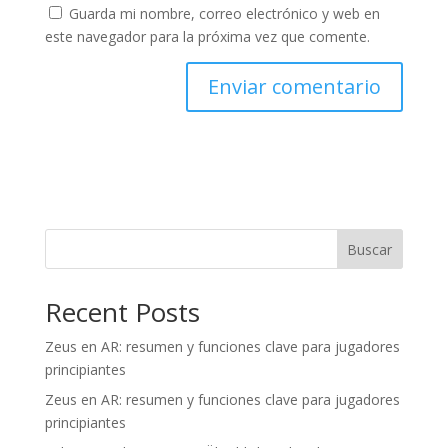
Guarda mi nombre, correo electrónico y web en
este navegador para la próxima vez que comente.
Buscar
Recent Posts
Zeus en AR: resumen y funciones clave para jugadores
principiantes
Zeus en AR: resumen y funciones clave para jugadores
principiantes