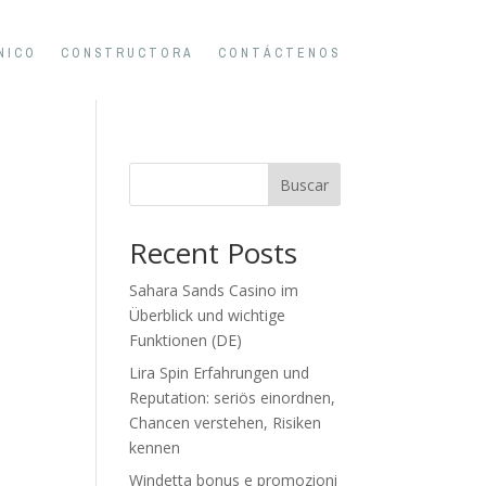
NICO
CONSTRUCTORA
CONTÁCTENOS
Buscar
Recent Posts
Sahara Sands Casino im
Überblick und wichtige
Funktionen (DE)
Lira Spin Erfahrungen und
Reputation: seriös einordnen,
Chancen verstehen, Risiken
kennen
Windetta bonus e promozioni