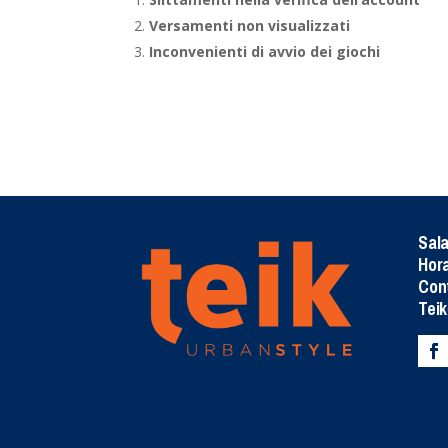
Versamenti non visualizzati
Inconvenienti di avvio dei giochi
Sala
Hora
Con
Tei