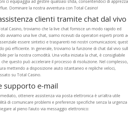
i ci equipaggia ad gestire qualsiasi sfida, consentendoci di apprezzar
rflue. Dominare la nostra avventura con Total Casino!
ssistenza clienti tramite chat dal vivo
i Total Casino, troviamo che la live chat fornisce un modo rapido ed
ndo avviamo una live chat, siamo ricevuti da operatori esperti pronti 
ssenziale essere sintetici e trasparenti nei nostri comunicazioni; ques
do più efficiente. In generale, troviamo la funzione di chat dal vivo sul
le per la nostra comodità. Una volta iniziata la chat, è consigliabile
o che questo può accelerare il processo di risoluzione. Nel complesso
entura mettendo a disposizione aiuto istantaneo e repliche veloci,
assato su Total Casino.
e supporto e-mail
ediato, ottenere assistenza via posta elettronica è un’altra utile
ibilità di comunicare problemi e preferenze specifiche senza la urgenza 
gare al pieno l’aiuto via messaggio elettronico: