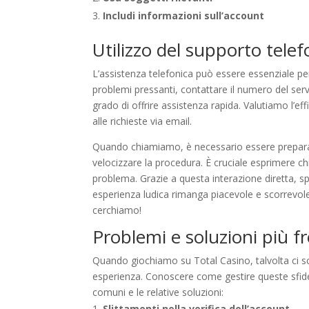
Includi informazioni sull’account
Utilizzo del supporto tele
L’assistenza telefonica può essere essenziale p
problemi pressanti, contattare il numero del servi
grado di offrire assistenza rapida. Valutiamo l’ef
alle richieste via email.
Quando chiamiamo, è necessario essere preparati 
velocizzare la procedura. È cruciale esprimere ch
problema. Grazie a questa interazione diretta, s
esperienza ludica rimanga piacevole e scorrevole
cerchiamo!
Problemi e soluzioni più f
Quando giochiamo su Total Casino, talvolta ci 
esperienza. Conoscere come gestire queste sfide 
comuni e le relative soluzioni:
Slittamenti nella verifica dell’account