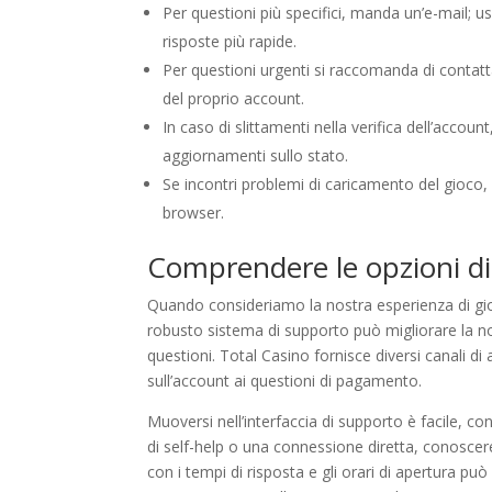
Per questioni più specifici, manda un’e-mail; us
risposte più rapide.
Per questioni urgenti si raccomanda di contatta
del proprio account.
In caso di slittamenti nella verifica dell’account
aggiornamenti sullo stato.
Se incontri problemi di caricamento del gioco,
browser.
Comprendere le opzioni di 
Quando consideriamo la nostra esperienza di gioco
robusto sistema di supporto può migliorare la no
questioni. Total Casino fornisce diversi canali d
sull’account ai questioni di pagamento.
Muoversi nell’interfaccia di supporto è facile, co
di self-help o una connessione diretta, conoscere 
con i tempi di risposta e gli orari di apertura 