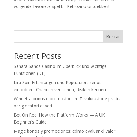
volgende favoriete spel bij Retrozino ontdekken!
Buscar
Recent Posts
Sahara Sands Casino im Überblick und wichtige
Funktionen (DE)
Lira Spin Erfahrungen und Reputation: seriös
einordnen, Chancen verstehen, Risiken kennen
Windetta bonus e promozioni in IT: valutazione pratica
per giocatori esperti
Bet On Red: How the Platform Works — A UK
Beginner’s Guide
Magic bonos y promociones: cómo evaluar el valor