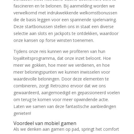
fascineren en te belonen. Bij aanmelding worden we
verwelkomd met indrukwekkende welkomstbonussen
die de basis leggen voor een spannende spelervaring.
Deze startbonussen stellen ons in staat een diverse
selectie aan slots en jackpots te ontdekken, waardoor
onze kansen op forse winsten toenemen.
Tijdens onze reis kunnen we profiteren van hun
loyaliteitsprogramma, dat onze inzet beloont. Hoe
meer we gokken, hoe meer we verdienen, en hoe
meer beloningspunten we kunnen inwisselen voor
waardevolle beloningen. Door deze elementen te
combineren, zorgt Retrozino ervoor dat we ons
gewaardeerd, aangemoedigd en gepassioneerd voelen
om terug te komen voor meer opwindende actie.
Laten we samen van deze fantastische aanbiedingen
genieten!
Voordeel van mobiel gamen
Als we denken aan gamen op pad, springt het comfort