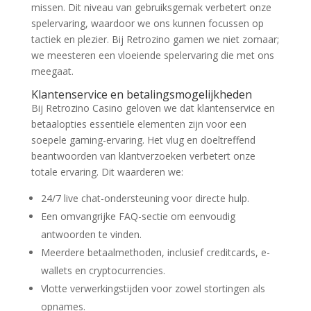
missen. Dit niveau van gebruiksgemak verbetert onze
spelervaring, waardoor we ons kunnen focussen op
tactiek en plezier. Bij Retrozino gamen we niet zomaar;
we meesteren een vloeiende spelervaring die met ons
meegaat.
Klantenservice en betalingsmogelijkheden
Bij Retrozino Casino geloven we dat klantenservice en
betaalopties essentiële elementen zijn voor een
soepele gaming-ervaring. Het vlug en doeltreffend
beantwoorden van klantverzoeken verbetert onze
totale ervaring. Dit waarderen we:
24/7 live chat-ondersteuning voor directe hulp.
Een omvangrijke FAQ-sectie om eenvoudig
antwoorden te vinden.
Meerdere betaalmethoden, inclusief creditcards, e-
wallets en cryptocurrencies.
Vlotte verwerkingstijden voor zowel stortingen als
opnames.