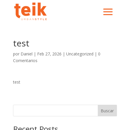
test
por
Daniel
|
Feb 27, 2026
|
Uncategorized
|
0
Comentarios
test
Buscar
Recent Posts