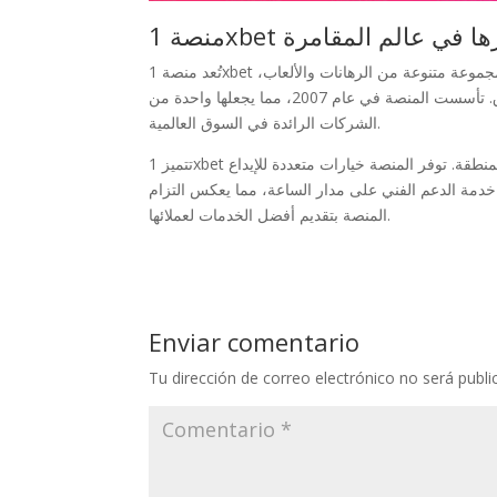
1xbe ودورها في عالم المقامرة
تُعد منصة 1xbet واحدة من أبرز المنصات التي تقدم تجربة فريدة للمراهنين العرب. من خلال توفير مجموعة متنوعة من الرهانات والألعاب،
تساهم المنصة في تعزيز تجربة اللاعبين وتوفير خيارات متعددة تناسب جميع الأذواق. تأسست المنصة في عام 2007، مما يجعلها واحدة من
الشركات الرائدة في السوق العالمية.
تتميز 1xbet بسهولة الاستخدام ودعمها للغة العربية، مما يجعلها خيارًا مثاليًا للمستخدمين في المنطقة. توفر المنصة خيارات متعددة للإيداع
خدمة الدعم الفني على مدار الساعة، مما يعكس التزام
المنصة بتقديم أفضل الخدمات لعملائها.
Enviar comentario
Tu dirección de correo electrónico no será publi