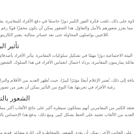
اوة على ذلك، تلعب فكرة الفوز الكبير دورًا حاسمًا في دفع الأفراد للمقامرة. ي
مما يعزز شعورهم بالأمل والتفاؤل. هذا الشعور يمكن أن يكون محفزًا قويًا رغ
اللاعبين يواصلون المحاولة حتى بعد خسائر متتالية. يعتبر الكازينو خيارًا شائعًا للتجربة، حيث يوفر تنوعًا واسعًا من الألعاب.
تأثير ا
البيئة الاجتماعية دورًا مهمًا في تشكيل سلوكيات المقامرة. يتأثر الأفراد بأصدق
لعائلة يمارسون المقامرة، يزداد احتمال انغماس الأفراد في هذا السلوك. الشعور 
افة إلى ذلك، يُعتبر الإعلام أيضًا مؤثرًا كبيرًا، حيث تُظهر العديد من الأفلام وا
رغبة الأفراد في تجربتها. هذا النوع من التأثير يمكن أن يغير من تصورات الأفراد حول المقامرة ويعزز من جاذبيتها في نظرهم.
الشعور بالت
عتقد الكثير من المقامرين أنهم يمتلكون سيطرة أكبر على نتائج الألعاب أكثر م
لعديد من الألعاب تعتمد على الحظ بشكل كبير. ومع ذلك، يدفع هذا الإحساس بالت
على الجانب الآخر، يمكن أن يؤدي الشعور بالمخاطرة إلى إثارة مشاعر قوية من 