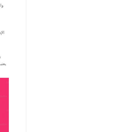
وال
الإ
ت
يعتب