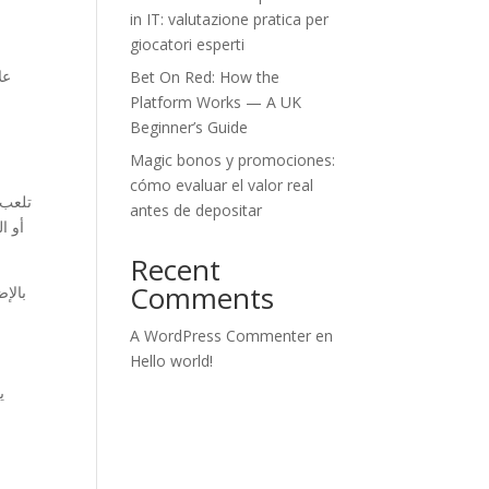
in IT: valutazione pratica per
giocatori esperti
عل
Bet On Red: How the
Platform Works — A UK
Beginner’s Guide
Magic bonos y promociones:
cómo evaluar el valor real
تلعب 
antes de depositar
أو ا
Recent
Comments
بالإض
A WordPress Commenter
en
Hello world!
ي
ا