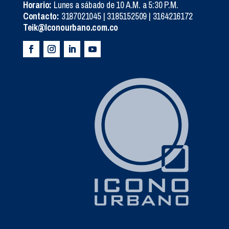
Horario:
Lunes a sábado de 10 A.M. a 5:30 P.M.
Contacto:
3187021045 | 3185152509 | 3164216172
Teik@Iconourbano.com.co