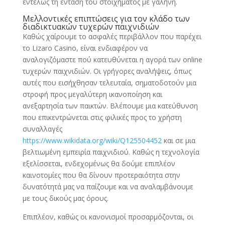
εντελώς τη ένταση του στοιχήματος με γαλήνη.
Μελλοντικές επιπτώσεις για τον κλάδο των
διαδικτυακών τυχερών παιχνιδιών
Καθώς χαίρουμε το ασφαλές περιβάλλον που παρέχει
το Lizaro Casino, είναι ενδιαφέρον να
αναλογιζόμαστε πού κατευθύνεται η αγορά των online
τυχερών παιχνιδιών. Οι γρήγορες αναλήψεις, όπως
αυτές που εισήχθησαν τελευταία, σηματοδοτούν μια
στροφή προς μεγαλύτερη ικανοποίηση και
ανεξαρτησία των παικτών. Βλέπουμε μια κατεύθυνση
που επικεντρώνεται στις φιλικές προς το χρήστη
συναλλαγές
https://www.wikidata.org/wiki/Q125504452
και σε μια
βελτιωμένη εμπειρία παιχνιδιού. Καθώς η τεχνολογία
εξελίσσεται, ενδεχομένως θα δούμε επιπλέον
καινοτομίες που θα δίνουν προτεραιότητα στην
δυνατότητά μας να παίζουμε και να αναλαμβάνουμε
με τους δικούς μας όρους.
Επιπλέον, καθώς οι κανονισμοί προσαρμόζονται, οι