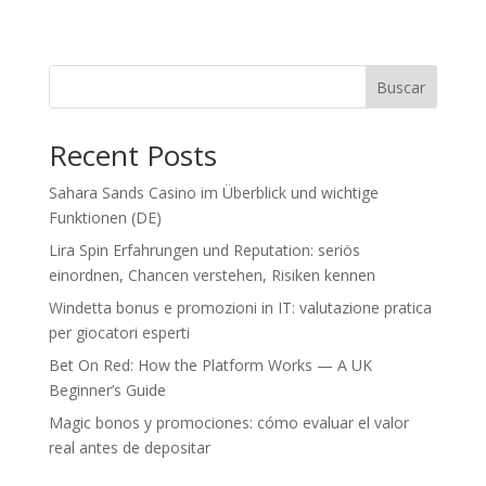
Buscar
Recent Posts
Sahara Sands Casino im Überblick und wichtige
Funktionen (DE)
Lira Spin Erfahrungen und Reputation: seriös
einordnen, Chancen verstehen, Risiken kennen
Windetta bonus e promozioni in IT: valutazione pratica
per giocatori esperti
Bet On Red: How the Platform Works — A UK
Beginner’s Guide
Magic bonos y promociones: cómo evaluar el valor
real antes de depositar