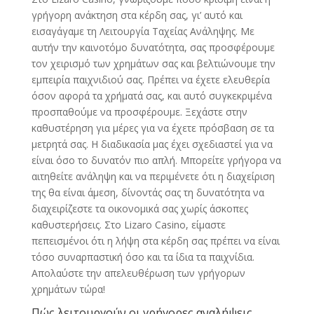
γρήγορη ανάκτηση στα κέρδη σας, γι’ αυτό και
εισαγάγαμε τη Λειτουργία Ταχείας Ανάληψης. Με
αυτήν την καινοτόμο δυνατότητα, σας προσφέρουμε
τον χειρισμό των χρημάτων σας και βελτιώνουμε την
εμπειρία παιχνιδιού σας. Πρέπει να έχετε ελευθερία
όσον αφορά τα χρήματά σας, και αυτό συγκεκριμένα
προσπαθούμε να προσφέρουμε. Ξεχάστε στην
καθυστέρηση για μέρες για να έχετε πρόσβαση σε τα
μετρητά σας. Η διαδικασία μας έχει σχεδιαστεί για να
είναι όσο το δυνατόν πιο απλή. Μπορείτε γρήγορα να
αιτηθείτε ανάληψη και να περιμένετε ότι η διαχείριση
της θα είναι άμεση, δίνοντάς σας τη δυνατότητα να
διαχειρίζεστε τα οικονομικά σας χωρίς άσκοπες
καθυστερήσεις. Στο Lizaro Casino, είμαστε
πεπεισμένοι ότι η λήψη στα κέρδη σας πρέπει να είναι
τόσο συναρπαστική όσο και τα ίδια τα παιχνίδια.
Απολαύστε την απελευθέρωση των γρήγορων
χρημάτων τώρα!
Πώς λειτουργούν οι γρήγορες αναλήψεις