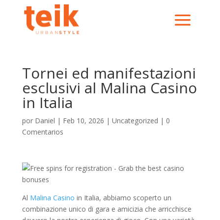
Tornei ed manifestazioni
esclusivi al Malina Casino
in Italia
por
Daniel
|
Feb 10, 2026
|
Uncategorized
|
0
Comentarios
Al
Malina Casino
in Italia, abbiamo scoperto un
combinazione unico di gara e amicizia che arricchisce