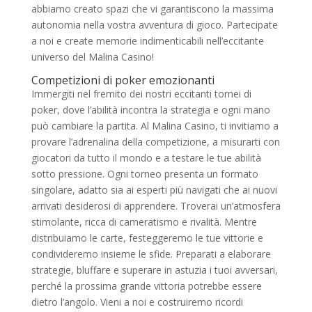
abbiamo creato spazi che vi garantiscono la massima
autonomia nella vostra avventura di gioco. Partecipate
a noi e create memorie indimenticabili nell’eccitante
universo del Malina Casino!
Competizioni di poker emozionanti
Immergiti nel fremito dei nostri eccitanti tornei di
poker, dove l’abilità incontra la strategia e ogni mano
può cambiare la partita. Al Malina Casino, ti invitiamo a
provare l’adrenalina della competizione, a misurarti con
giocatori da tutto il mondo e a testare le tue abilità
sotto pressione. Ogni torneo presenta un formato
singolare, adatto sia ai esperti più navigati che ai nuovi
arrivati desiderosi di apprendere. Troverai un’atmosfera
stimolante, ricca di cameratismo e rivalità. Mentre
distribuiamo le carte, festeggeremo le tue vittorie e
condivideremo insieme le sfide. Preparati a elaborare
strategie, bluffare e superare in astuzia i tuoi avversari,
perché la prossima grande vittoria potrebbe essere
dietro l’angolo. Vieni a noi e costruiremo ricordi