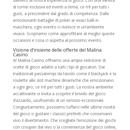
davvero la nostra esperienza di gioco. Con una varietà
di tornei esclusivi ed eventi a tema, ce n’è per tutti i
gusti, a prescindere dal grado di competenza. Dalle
emozionanti battaglie di poker ai vivaci balli in
maschera, ogni evento ci riunisce in un’ambiente
vivace. Scopriamo come approfittare al meglio queste
occasioni e cosa ci aspetta al prossimo evento.
Visione d’insieme delle offerte del Malina
Casino
Al Malina Casino offriamo una ampia selezione di
scelte di gioco adatte a tutti i tipi di giocatori. Dai
tradizionali passatempi da tavolo come il blackjack e la
roulette alle slot machine dinamiche che emozionano
a ogni giro, ce n’è per tutti i gusti. La nostra ambiente
accattivante vi invita a scoprire il brivido del gioco
d’azzardo, usufruendo di un servizio eccezionale.
Congiuntamente, possiamo tuffarci nelle ultime novità
del gioco o gustare i classici preferiti che conservano
vivo il divertimento. Che scegliate l’emozione dei giochi
con croupier dal vivo o la convenienza del gioco online,