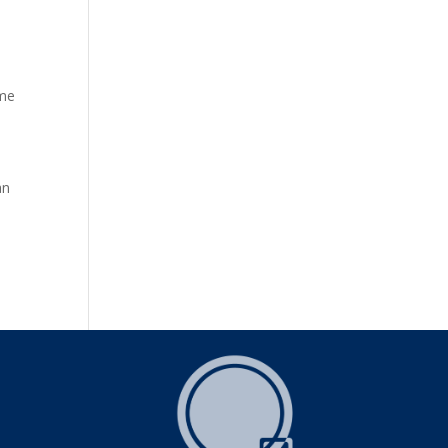
mme
an