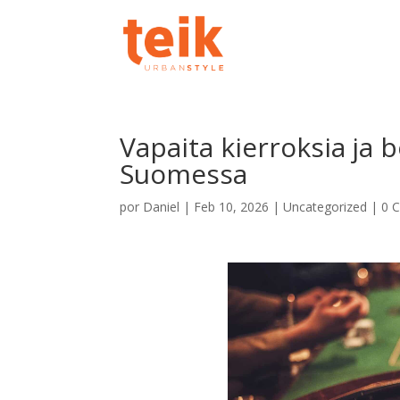
Vapaita kierroksia ja 
Suomessa
por
Daniel
|
Feb 10, 2026
|
Uncategorized
|
0 