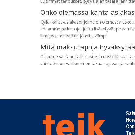
uusimmat tarjoukset, pysyä ajan tasalla jännitt
Onko olemassa kanta-asiakaso
Kyllä, kanta-asiakasohjelma on olemassa uskolli
annamme palkintoja, jotka lisääntyvät pelaamis
kimpassa entistäkin jännittävämpi!
Mitä maksutapoja hyväksytään 
Otamme vastaan talletuksille ja nostoille useita 
vaihtoehdon valitseminen takaa sujuvan ja nauti
Sala
Hora
Con
Tei