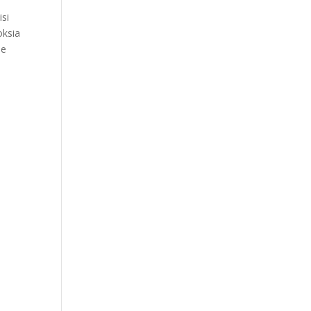
isi
oksia
me