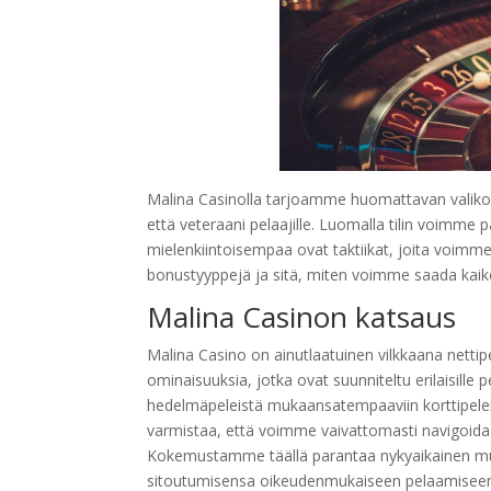
Malina Casinolla tarjoamme huomattavan valikoiman
että veteraani pelaajille. Luomalla tilin voimme 
mielenkiintoisempaa ovat taktiikat, joita voimme
bonustyyppejä ja sitä, miten voimme saada kaik
Malina Casinon katsaus
Malina Casino on ainutlaatuinen vilkkaana nettipe
ominaisuuksia, jotka ovat suunniteltu erilaisille p
hedelmäpeleistä mukaansatempaaviin korttipelei
varmistaa, että voimme vaivattomasti navigoida
Kokemustamme täällä parantaa nykyaikainen muot
sitoutumisensa oikeudenmukaiseen pelaamiseen 