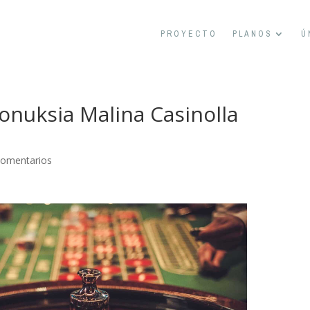
PROYECTO
PLANOS
Ú
bonuksia Malina Casinolla
Comentarios