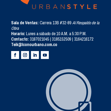
Sala de Ventas:
Carrera 13B #32-89
Al Respaldo de la
Obra
Horario:
Lunes a sábado de 10 A.M. a 5:30 P.M.
Contacto:
3187021045 | 3185152509 | 3164216172
Teik@Iconourbano.com.co