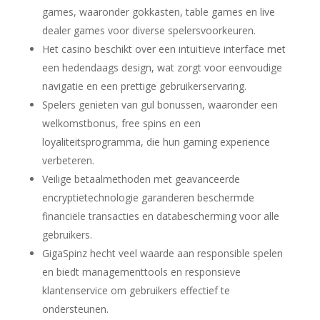
games, waaronder gokkasten, table games en live
dealer games voor diverse spelersvoorkeuren.
Het casino beschikt over een intuïtieve interface met
een hedendaags design, wat zorgt voor eenvoudige
navigatie en een prettige gebruikerservaring.
Spelers genieten van gul bonussen, waaronder een
welkomstbonus, free spins en een
loyaliteitsprogramma, die hun gaming experience
verbeteren.
Veilige betaalmethoden met geavanceerde
encryptietechnologie garanderen beschermde
financiële transacties en databescherming voor alle
gebruikers.
GigaSpinz hecht veel waarde aan responsible spelen
en biedt managementtools en responsieve
klantenservice om gebruikers effectief te
ondersteunen.