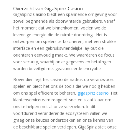
Overzicht van GigaSpinz Casino
GigaSpinz Casino biedt een spannende omgeving voor
zowel beginnende als doorwinterde gebruikers. Vanaf
het moment dat we binnenkomen, voelen we de
levendige energie die de ruimte doordringt. Het is
ontworpen om spelers te fascineren, met een strakke
interface en een gebruiksvriendelijke lay-out die
oriënteren eenvoudig maakt. We waarderen de focus
voor security, waarbij onze gegevens en betalingen
worden beveiligd met geavanceerde encryptie.
Bovendien legt het casino de nadruk op verantwoord
spelen en biedt het ons de tools die we nodig hebben
om ons spel efficiënt te beheren,
gigaspinz casino
. Het
klantenserviceteam reageert snel en staat klaar om
ons te helpen met al onze verzoeken. In dit
voortdurend veranderende ecosysteem willen we
graag onze keuzes onderzoeken en onze kennis van
de beschikbare spellen verdiepen. GigaSpinz stelt onze