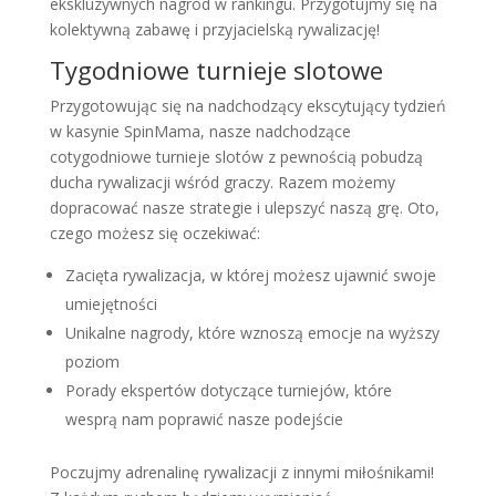
ekskluzywnych nagród w rankingu. Przygotujmy się na
kolektywną zabawę i przyjacielską rywalizację!
Tygodniowe turnieje slotowe
Przygotowując się na nadchodzący ekscytujący tydzień
w kasynie SpinMama, nasze nadchodzące
cotygodniowe turnieje slotów z pewnością pobudzą
ducha rywalizacji wśród graczy. Razem możemy
dopracować nasze strategie i ulepszyć naszą grę. Oto,
czego możesz się oczekiwać:
Zacięta rywalizacja, w której możesz ujawnić swoje
umiejętności
Unikalne nagrody, które wznoszą emocje na wyższy
poziom
Porady ekspertów dotyczące turniejów, które
wesprą nam poprawić nasze podejście
Poczujmy adrenalinę rywalizacji z innymi miłośnikami!