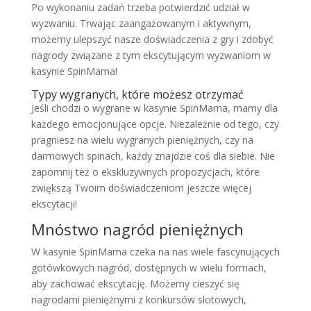
Po wykonaniu zadań trzeba potwierdzić udział w
wyzwaniu. Trwając zaangażowanym i aktywnym,
możemy ulepszyć nasze doświadczenia z gry i zdobyć
nagrody związane z tym ekscytującym wyzwaniom w
kasynie SpinMama!
Typy wygranych, które możesz otrzymać
Jeśli chodzi o wygrane w kasynie SpinMama, mamy dla
każdego emocjonujące opcje. Niezależnie od tego, czy
pragniesz na wielu wygranych pieniężnych, czy na
darmowych spinach, każdy znajdzie coś dla siebie. Nie
zapomnij też o ekskluzywnych propozycjach, które
zwiększą Twoim doświadczeniom jeszcze więcej
ekscytacji!
Mnóstwo nagród pieniężnych
W kasynie SpinMama czeka na nas wiele fascynujących
gotówkowych nagród, dostępnych w wielu formach,
aby zachować ekscytację. Możemy cieszyć się
nagrodami pieniężnymi z konkursów slotowych,