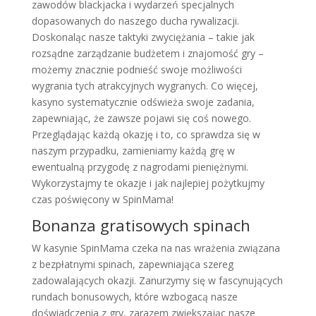
zawodów blackjacka i wydarzeń specjalnych
dopasowanych do naszego ducha rywalizacji.
Doskonaląc nasze taktyki zwyciężania – takie jak
rozsądne zarządzanie budżetem i znajomość gry –
możemy znacznie podnieść swoje możliwości
wygrania tych atrakcyjnych wygranych. Co więcej,
kasyno systematycznie odświeża swoje zadania,
zapewniając, że zawsze pojawi się coś nowego.
Przeglądając każdą okazję i to, co sprawdza się w
naszym przypadku, zamieniamy każdą grę w
ewentualną przygodę z nagrodami pieniężnymi.
Wykorzystajmy te okazje i jak najlepiej pożytkujmy
czas poświęcony w SpinMama!
Bonanza gratisowych spinach
W kasynie SpinMama czeka na nas wrażenia związana
z bezpłatnymi spinach, zapewniająca szereg
zadowalających okazji. Zanurzymy się w fascynujących
rundach bonusowych, które wzbogacą nasze
doświadczenia z gry, zarazem zwiększając nasze