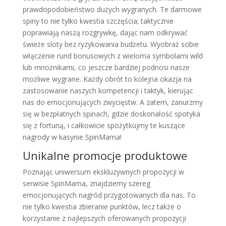
prawdopodobieństwo dużych wygranych. Te darmowe
spiny to nie tylko kwestia szczęścia; taktycznie
poprawiają naszą rozgrywkę, dając nam odkrywać
świeże sloty bez ryzykowania budżetu. Wyobraź sobie
włączenie rund bonusowych z wieloma symbolami wild
lub mnożnikami, co jeszcze bardziej podnosi nasze
możliwe wygrane. Każdy obrót to kolejna okazja na
zastosowanie naszych kompetencji i taktyk, kierując
nas do emocjonujących zwycięstw. A zatem, zanurzmy
się w bezpłatnych spinach, gdzie doskonałość spotyka
się z fortuną, i całkowicie spożytkujmy te kuszące
nagrody w kasynie SpinMama!
Unikalne promocje produktowe
Poznając uniwersum ekskluzywnych propozycji w
serwisie SpinMama, znajdziemy szereg
emocjonujących nagród przygotowanych dla nas. To
nie tylko kwestia zbieranie punktów, lecz także o
korzystanie z najlepszych oferowanych propozycji