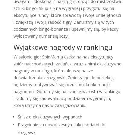
uwagami i doskonalić naszą grę, dążąc do mistrzostwa
sztuki bingo. Skup się na wygranej i przygotuj się na
ekscytujące rundy, które sprawdzą Twoje umiejętności
i zwiększą Twoją radość z gry. Zanurzmy się w tych
codziennych bingo-bonanza i upewnijmy się, by każdy
wylosowany numer się liczył!
Wyjątkowe nagrody w rankingu
W salonie gier SpinMama czeka na nas ekscytujący
zbiór nadchodzących zadań, a wraz z nimi ekskluzywne
nagrody w rankingu, które ulepszą nasze
doświadczenia z rozgrywki. Zmierzając do perfekcji,
będziemy motywować się uczuciami konkurencji i
nagrodami. Gotujmy się na szansę wzrostu w rankingu
i radujmy się zadowalającą podziałem wygranych,
która utrzyma nas w zaangażowaniu.
Śnisz o ekskluzywnych wypadach
Pragnienie za nowoczesnymi akcesoriami do
rozgrywki