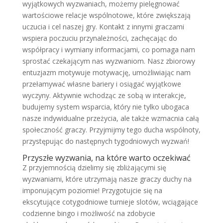
wyjątkowych wyzwaniach, możemy pielęgnować
wartościowe relacje wspólnotowe, które zwiększają
uczucia i cel naszej gry. Kontakt z innymi graczami
wspiera poczuciu przynależności, zachęcając do
współpracy i wymiany informacjami, co pomaga nam
sprostać czekającym nas wyzwaniom. Nasz zbiorowy
entuzjazm motywuje motywację, umożliwiając nam
przełamywać własne bariery i osiągać wyjątkowe
wyczyny. Aktywnie wchodząc ze sobą w interakcje,
budujemy system wsparcia, który nie tylko ubogaca
nasze indywidualne przeżycia, ale także wzmacnia całą
społeczność graczy. Przyjmijmy tego ducha wspólnoty,
przystępując do następnych tygodniowych wyzwań!
Przyszłe wyzwania, na które warto oczekiwać
Z przyjemnością dzielimy się zbliżającymi się
wyzwaniami, które utrzymają nasze graczy duchy na
imponującym poziomie! Przygotujcie się na
ekscytujące cotygodniowe turnieje slotów, wciągające
codzienne bingo i możliwość na zdobycie