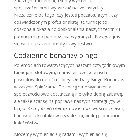
Z każdym ruchem będziemy wymieniać
spostrzeżeniami i wyostrzać nasze instynkty.
Niezależnie od tego, czy jesteś początkującym, czy
doświadczonym profesjonalistą, te turnieje to
doskonała okazja do doskonalenia naszych technik i
potencjalnego pomnożenia wygranych. Przygotujmy
się więc na razem obroty i zwycięstwo!
Codzienne bonanzy bingo
Po emocjach towarzyszących naszym cotygodniowym
turniejom slotowym, mamy jeszcze kolejnych
powodów do radości – przyszłe Daily Bingo Bonanzas
w kasynie SpinMama. Te energiczne wydarzenia
społecznościowe dostarczają nie tylko dobrą zabawę,
ale także szansę na poprawę naszych strategii gry w
bingo. Każdy dzień oferuje nowe możliwości interakcji,
budowania kontaktów i rywalizacji, budując poczucie
koleżeństwa.
Możemy wymieniać się radami, wymieniać się