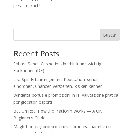
przy stolikach!
Buscar
Recent Posts
Sahara Sands Casino im Überblick und wichtige
Funktionen (DE)
Lira Spin Erfahrungen und Reputation: seriös
einordnen, Chancen verstehen, Risiken kennen
Windetta bonus e promozioni in IT: valutazione pratica
per giocatori esperti
Bet On Red: How the Platform Works — A UK
Beginner’s Guide
Magic bonos y promociones: cómo evaluar el valor