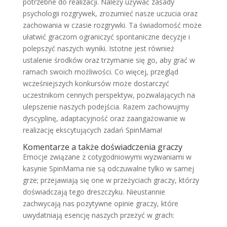
potrzebne do realizacji. Należy używać zasady
psychologii rozgrywek, zrozumieć nasze uczucia oraz
zachowania w czasie rozgrywki. Ta świadomość może
ułatwić graczom ograniczyć spontaniczne decyzje i
polepszyć naszych wyniki. Istotne jest również
ustalenie środków oraz trzymanie się go, aby grać w
ramach swoich możliwości. Co więcej, przegląd
wcześniejszych konkursów może dostarczyć
uczestnikom cennych perspektyw, pozwalających na
ulepszenie naszych podejścia. Razem zachowujmy
dyscyplinę, adaptacyjność oraz zaangażowanie w
realizację ekscytujących zadań SpinMama!
Komentarze a także doświadczenia graczy
Emocje związane z cotygodniowymi wyzwaniami w
kasynie SpinMama nie są odczuwalne tylko w samej
grze; przejawiają się one w przeżyciach graczy, którzy
doświadczają tego dreszczyku. Nieustannie
zachwycają nas pozytywne opinie graczy, które
uwydatniają esencję naszych przeżyć w grach: