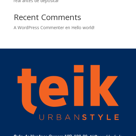
real antes de depositar
Recent Comments
A WordPress Commenter
en
Hello world!