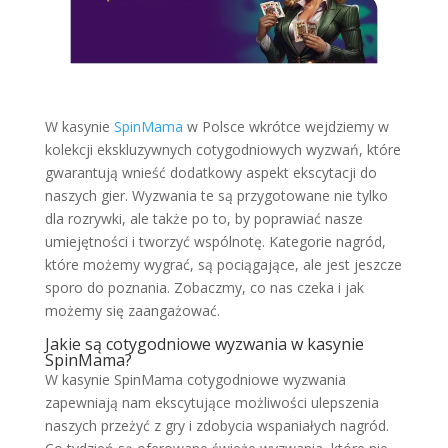
W kasynie
SpinMama
w Polsce wkrótce wejdziemy w
kolekcji ekskluzywnych cotygodniowych wyzwań, które
gwarantują wnieść dodatkowy aspekt ekscytacji do
naszych gier. Wyzwania te są przygotowane nie tylko
dla rozrywki, ale także po to, by poprawiać nasze
umiejętności i tworzyć wspólnotę. Kategorie nagród,
które możemy wygrać, są pociągające, ale jest jeszcze
sporo do poznania. Zobaczmy, co nas czeka i jak
możemy się zaangażować.
Jakie są cotygodniowe wyzwania w kasynie
SpinMama?
W kasynie SpinMama cotygodniowe wyzwania
zapewniają nam ekscytujące możliwości ulepszenia
naszych przeżyć z gry i zdobycia wspaniałych nagród.