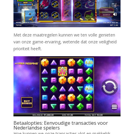
Met deze maatregelen kunnen we ten volle genieten
van onze game-ervaring, wetende dat onze veiligheid
prioriteit heeft.
Betaalopties: Eenvoudige transacties voor
Nederlandse spelers
Hoe kunnen we onze transacties vlot en makkelijk