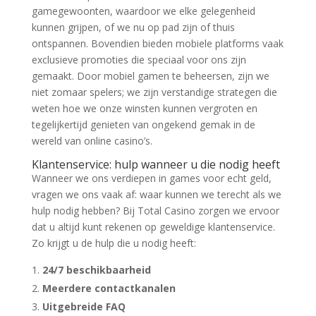
gamegewoonten, waardoor we elke gelegenheid
kunnen grijpen, of we nu op pad zijn of thuis
ontspannen. Bovendien bieden mobiele platforms vaak
exclusieve promoties die speciaal voor ons zijn
gemaakt. Door mobiel gamen te beheersen, zijn we
niet zomaar spelers; we zijn verstandige strategen die
weten hoe we onze winsten kunnen vergroten en
tegelijkertijd genieten van ongekend gemak in de
wereld van online casino’s.
Klantenservice: hulp wanneer u die nodig heeft
Wanneer we ons verdiepen in games voor echt geld,
vragen we ons vaak af: waar kunnen we terecht als we
hulp nodig hebben? Bij Total Casino zorgen we ervoor
dat u altijd kunt rekenen op geweldige klantenservice.
Zo krijgt u de hulp die u nodig heeft:
24/7 beschikbaarheid
Meerdere contactkanalen
Uitgebreide FAQ