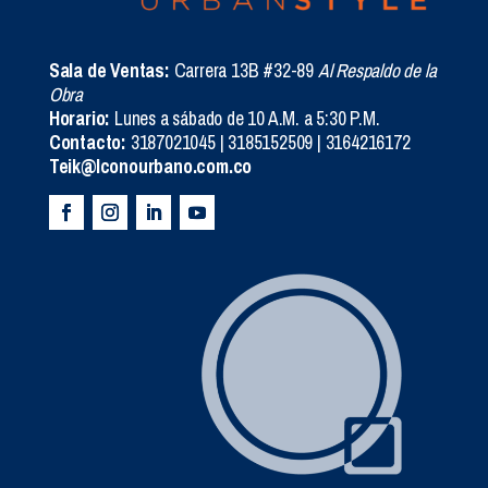
Sala de Ventas:
Carrera 13B #32-89
Al Respaldo de la
Obra
Horario:
Lunes a sábado de 10 A.M. a 5:30 P.M.
Contacto:
3187021045 | 3185152509 | 3164216172
Teik@Iconourbano.com.co