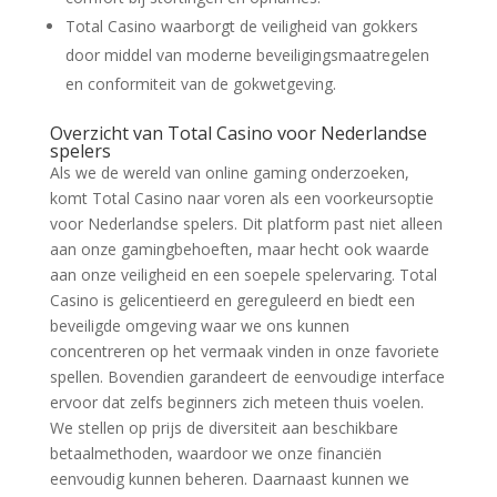
Total Casino waarborgt de veiligheid van gokkers
door middel van moderne beveiligingsmaatregelen
en conformiteit van de gokwetgeving.
Overzicht van Total Casino voor Nederlandse
spelers
Als we de wereld van online gaming onderzoeken,
komt Total Casino naar voren als een voorkeursoptie
voor Nederlandse spelers. Dit platform past niet alleen
aan onze gamingbehoeften, maar hecht ook waarde
aan onze veiligheid en een soepele spelervaring. Total
Casino is gelicentieerd en gereguleerd en biedt een
beveiligde omgeving waar we ons kunnen
concentreren op het vermaak vinden in onze favoriete
spellen. Bovendien garandeert de eenvoudige interface
ervoor dat zelfs beginners zich meteen thuis voelen.
We stellen op prijs de diversiteit aan beschikbare
betaalmethoden, waardoor we onze financiën
eenvoudig kunnen beheren. Daarnaast kunnen we