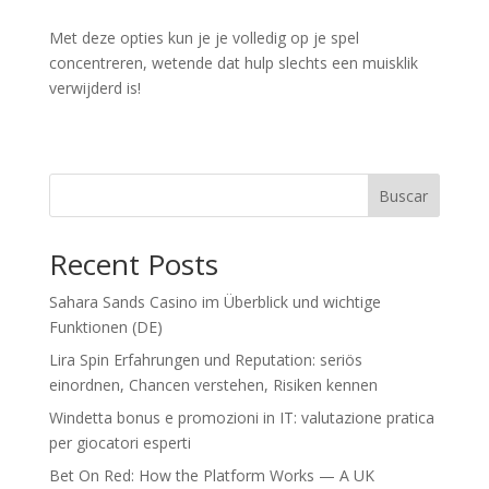
Met deze opties kun je je volledig op je spel
concentreren, wetende dat hulp slechts een muisklik
verwijderd is!
Buscar
Recent Posts
Sahara Sands Casino im Überblick und wichtige
Funktionen (DE)
Lira Spin Erfahrungen und Reputation: seriös
einordnen, Chancen verstehen, Risiken kennen
Windetta bonus e promozioni in IT: valutazione pratica
per giocatori esperti
Bet On Red: How the Platform Works — A UK