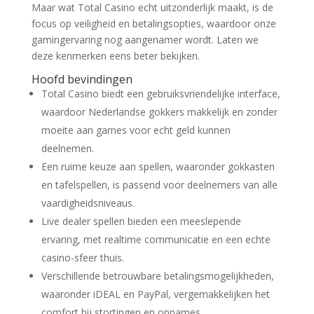
Maar wat Total Casino echt uitzonderlijk maakt, is de
focus op veiligheid en betalingsopties, waardoor onze
gamingervaring nog aangenamer wordt. Laten we
deze kenmerken eens beter bekijken.
Hoofd bevindingen
Total Casino biedt een gebruiksvriendelijke interface,
waardoor Nederlandse gokkers makkelijk en zonder
moeite aan games voor echt geld kunnen
deelnemen.
Een ruime keuze aan spellen, waaronder gokkasten
en tafelspellen, is passend voor deelnemers van alle
vaardigheidsniveaus.
Live dealer spellen bieden een meeslepende
ervaring, met realtime communicatie en een echte
casino-sfeer thuis.
Verschillende betrouwbare betalingsmogelijkheden,
waaronder iDEAL en PayPal, vergemakkelijken het
comfort bij stortingen en opnames.