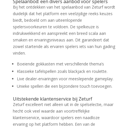
Spelaanbod: een divers aanbod voor spelers
Bij het ontdekken van het spelaanbod van Zeturf wordt
duidelijk dat het platform een veelzijdige reeks keuzes
biedt, bedoeld om aan uiteenlopende
spelersvoorkeuren te voldoen. De spelkeuze is
indrukwekkend en aanspreekt een breed scala aan
smaken en ervaringsniveaus aan. Dit garandeert dat
zowel startende als ervaren spelers iets van hun gading
vinden.
Boeiende gokkasten met verschillende thema’s
Klassieke tafelspellen zoals blackjack en roulette.
Live dealer-ervaringen voor meeslepende gameplay.
Unieke spellen die een bijzondere touch toevoegen.
Uitstekende klantenservice bij Zeturf
Zeturf excelleert niet alleen uit in de spelselectie, maar
hecht ook veel waarde aan voortreffelijke
klantenservice, waardoor spelers een naadloze
ervaring op het platform hebben. Een van de