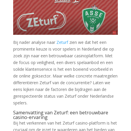
Bij nader analyse naar
Zeturf
zien we dat het een
prominente keuze is voor spelers in Nederland die op
zoek zijn naar een betrouwbaar casinoplatform. Met
de focus op veiligheid, een divers spelaanbod en een
solide klantenservice is het een boeiend voorbeeld in
de online goksector. Maar welke concrete maatregelen
differentiëren Zeturf van de concurrentie? Laten we
eens kijken naar de factoren die bijdragen aan de
gerespecteerde status van Zeturf onder Nederlandse
spelers.
Samenvatting van Zeturf: een betrouwbare
casino-ervaring
Bij het verkennen van het Zeturf casino-platform is het
cruciaal om de inzet te waarderen aan het bieden van